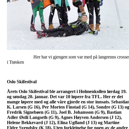
Her har vi gjengen som var med på langrenns crosse
i Trøsken
Oslo Skifestival
Årets Oslo Skifestival ble arrangert i Holmenkollen lørdag 19.
og søndag 20. januar. Det var 10 løpere fra TFL. Her er det
mange løpere med og alle våre gjorde en stor innsats. Sebastia
K. Larsen (G 16), Per Morten Finstad (G 14), Sondre (G 13) o
Fredrik Signebøen (G 11), Joel B. Johansson (G 9), Bastian
Adler Østli Langseth (G 9), Agnes Høyven Andersen (J 12),
Helene Bekkevard (J 12), Elina Ugfland (J 13) og Martine
Eldre Svendsby (K 18). Uten forkleinelse for noen av de andre