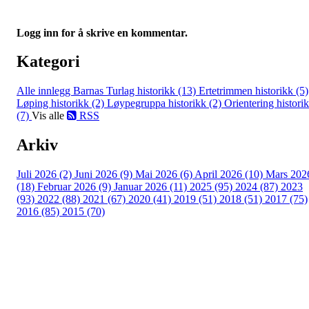
Logg inn for å skrive en kommentar.
Kategori
Alle innlegg
Barnas Turlag historikk (13)
Ertetrimmen historikk (5)
Løping historikk (2)
Løypegruppa historikk (2)
Orientering histori
(7)
Vis alle
RSS
Arkiv
Juli 2026 (2)
Juni 2026 (9)
Mai 2026 (6)
April 2026 (10)
Mars 202
(18)
Februar 2026 (9)
Januar 2026 (11)
2025 (95)
2024 (87)
2023
(93)
2022 (88)
2021 (67)
2020 (41)
2019 (51)
2018 (51)
2017 (75)
2016 (85)
2015 (70)