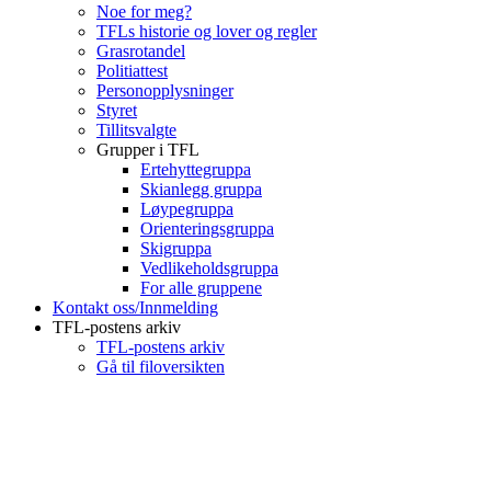
Noe for meg?
TFLs historie og lover og regler
Grasrotandel
Politiattest
Personopplysninger
Styret
Tillitsvalgte
Grupper i TFL
Ertehyttegruppa
Skianlegg gruppa
Løypegruppa
Orienteringsgruppa
Skigruppa
Vedlikeholdsgruppa
For alle gruppene
Kontakt oss/Innmelding
TFL-postens arkiv
TFL-postens arkiv
Gå til filoversikten