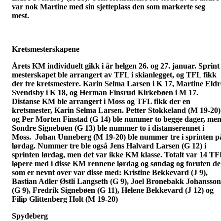
var nok Martine med sin sjetteplass den som markerte seg
mest.
Kretsmesterskapene
Årets KM individuelt gikk i år helgen 26. og 27. januar. Sprint
mesterskapet ble arrangert av TFL i skianlegget, og TFL fikk
der tre kretsmestere. Karin Selma Larsen i K 17, Martine Eldr
Svendsby i K 18, og Herman Finsrud Kirkebøen i M 17.
Distanse KM ble arrangert i Moss og TFL fikk der en
kretsmester, Karin Selma Larsen. Petter Stokkeland (M 19-20)
og Per Morten Finstad (G 14) ble nummer to begge dager, men
Sondre Signebøen (G 13) ble nummer to i distanserennet i
Moss. Johan Unneberg (M 19-20) ble nummer tre i sprinten p
lørdag. Nummer tre ble også Jens Halvard Larsen (G 12) i
sprinten lørdag, men det var ikke KM klasse. Totalt var 14 T
løpere med i disse KM rennene lørdag og søndag og foruten de
som er nevnt over var disse med: Kristine Bekkevard (J 9),
Bastian Adler Østli Langseth (G 9), Joel Bronebakk Johansson
(G 9), Fredrik Signebøen (G 11), Helene Bekkevard (J 12) og
Filip Glittenberg Holt (M 19-20)
Spydeberg