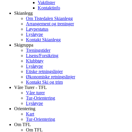
Vaktlister
Kontaktinfo
Skianlegg
Om Tistedalen Skianlegg
Arrangement og treninger
Løypestatus
Lysløype
Kontakt Skianlegg
Skigruppa
Treningstider
Lisens/Forsikring
Klubbtøy
Lysløype
Etiske retningslinjer
Økonomiske retningslinjer
Kontakt Ski og trim
Våre Turer - TFL
Våre turer
Tur-Orientering
Lysløype
Orientering
Kart
Tur-Orientering
Om TFL
Om TFL