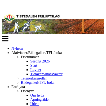
Veksle
navigasjon
Nyheter
Aktiviteter/Bildegalleri/TFL-boka
Ertetrimmen
Sesong 2026
Start
Løyper
Tidtakere/kioskvakter
Telenorkarusellen
Bildegalleri/TFL-boka
Ertehytta
Ertehytta
Om hytta
Åpningstider
Utleie