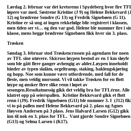
Lørdag 2. februar var det kretsrenn i Spydeberg hvor fire TF
løpere var med. Søstrene Kristine (J 9) og Helene Bekkevard (
12) og brødrene Sondre (G 13) og Fredrik Signebøen (G 11).
Kristine er så ung at ingen rekkefølge blir registrert i klassen,
men tiden ser vi… og den var god. Helene ble nummer fire i si
klasse, mens begge brødrene Signebøen fikk hver sin 3. plass.
Trøsken
Søndag 3. februar stod Trøskencrossen på agendaen for noen
av TFL sine utøvere. Skicross løypen bestod av en 1 km sløyfe
som ble gått flere ganger avhengig av alder.Løypen inneholdt
hinder av typen slalåm, orgeltramp, staking, baklengskjøring
og hopp. Noe som kunne være utfordrende, med fall for de
fleste, men veldig morsomt. Vi vil takke Trøsken for en flott
løype og ønsker flere slike renn i løpet av
sesongen.Resultatmessig gikk det veldig bra for TFLérne. Alle
klatret opp på seierspallen. Kristine Bekkevard gikk et flott
renn i (J9). Fredrik Signebøen (G11) ble nummer 3. I (J12) fi
vi to på pallen med Helene Bekkevard på 2. plass og Agnes
Høyven Andersen på 3 plass. Jens Halvard Larsen (G12) gikk
inn til nok en 3. plass for TFL. Vant gjorde Sondre Signebøen 
(G13) og Selma Larsen i (K17).