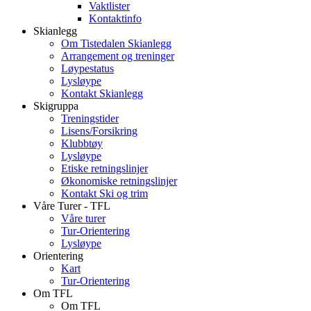
Vaktlister
Kontaktinfo
Skianlegg
Om Tistedalen Skianlegg
Arrangement og treninger
Løypestatus
Lysløype
Kontakt Skianlegg
Skigruppa
Treningstider
Lisens/Forsikring
Klubbtøy
Lysløype
Etiske retningslinjer
Økonomiske retningslinjer
Kontakt Ski og trim
Våre Turer - TFL
Våre turer
Tur-Orientering
Lysløype
Orientering
Kart
Tur-Orientering
Om TFL
Om TFL