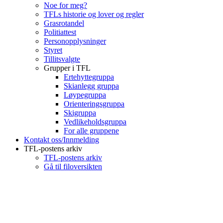
Noe for meg?
TFLs historie og lover og regler
Grasrotandel
Politiattest
Personopplysninger
Styret
Tillitsvalgte
Grupper i TFL
Ertehyttegruppa
Skianlegg gruppa
Løypegruppa
Orienteringsgruppa
Skigruppa
Vedlikeholdsgruppa
For alle gruppene
Kontakt oss/Innmelding
TFL-postens arkiv
TFL-postens arkiv
Gå til filoversikten