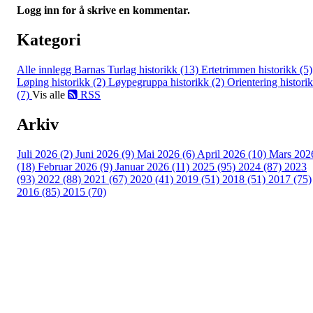
Logg inn for å skrive en kommentar.
Kategori
Alle innlegg
Barnas Turlag historikk (13)
Ertetrimmen historikk (5)
Løping historikk (2)
Løypegruppa historikk (2)
Orientering histori
(7)
Vis alle
RSS
Arkiv
Juli 2026 (2)
Juni 2026 (9)
Mai 2026 (6)
April 2026 (10)
Mars 202
(18)
Februar 2026 (9)
Januar 2026 (11)
2025 (95)
2024 (87)
2023
(93)
2022 (88)
2021 (67)
2020 (41)
2019 (51)
2018 (51)
2017 (75)
2016 (85)
2015 (70)