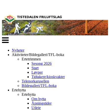
Veksle
navigasjon
Nyheter
Aktiviteter/Bildegalleri/TFL-boka
Ertetrimmen
Sesong 2026
Start
Løyper
Tidtakere/kioskvakter
Telenorkarusellen
Bildegalleri/TFL-boka
Ertehytta
Ertehytta
Om hytta
Åpningstider
Utleie