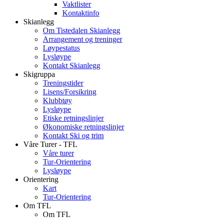
Vaktlister
Kontaktinfo
Skianlegg
Om Tistedalen Skianlegg
Arrangement og treninger
Løypestatus
Lysløype
Kontakt Skianlegg
Skigruppa
Treningstider
Lisens/Forsikring
Klubbtøy
Lysløype
Etiske retningslinjer
Økonomiske retningslinjer
Kontakt Ski og trim
Våre Turer - TFL
Våre turer
Tur-Orientering
Lysløype
Orientering
Kart
Tur-Orientering
Om TFL
Om TFL