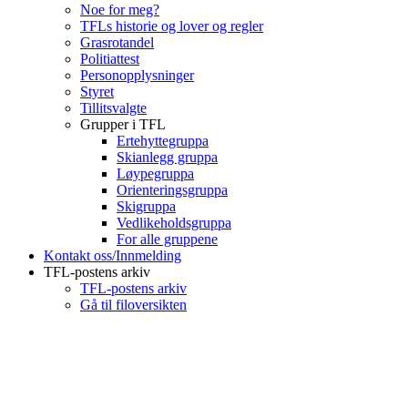
Noe for meg?
TFLs historie og lover og regler
Grasrotandel
Politiattest
Personopplysninger
Styret
Tillitsvalgte
Grupper i TFL
Ertehyttegruppa
Skianlegg gruppa
Løypegruppa
Orienteringsgruppa
Skigruppa
Vedlikeholdsgruppa
For alle gruppene
Kontakt oss/Innmelding
TFL-postens arkiv
TFL-postens arkiv
Gå til filoversikten