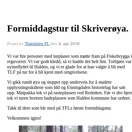
Formiddagstur til Skriverøya.
Postet av
Tistedalen FL
den
4. apr 2018
Vi var fire personer med turplaner som møtte fram på Fiskebrygga i
regnværet. Vi var godt kledd, så vi hadde det helt fint. Torbjørn var
nyinnflyttet til Halden, og vi er glade for at han valgte å bli med
TLF på tur for å bli kjent med omgivelsene.
Vi gikk rundt øya og stoppet opp underveis for å studere
opplysningsskiltene som Idd og Enningdalen historielag har satt
opp. Matpakka tok vi på rasteplassen ved Redutten. Før vi dro hje
tok vi turen bortom badeplassen som Halden kommune har ordnet.
Takk til dere som ble med på TFLs første formiddagstur.
Velkommen igjen!