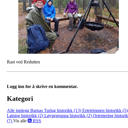
Rast ved Redutten
Logg inn for å skrive en kommentar.
Kategori
Alle innlegg
Barnas Turlag historikk (13)
Ertetrimmen historikk (5)
Løping historikk (2)
Løypegruppa historikk (2)
Orientering histori
(7)
Vis alle
RSS