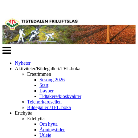
Veksle
navigasjon
Nyheter
Aktiviteter/Bildegalleri/TFL-boka
Ertetrimmen
Sesong 2026
Start
Løyper
Tidtakere/kioskvakter
Telenorkarusellen
Bildegalleri/TFL-boka
Ertehytta
Ertehytta
Om hytta
Åpningstider
Utleie