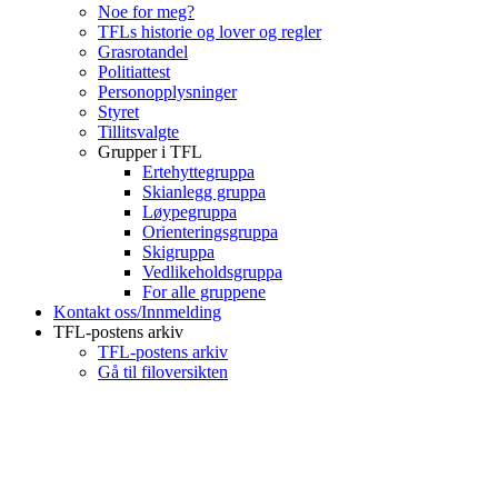
Noe for meg?
TFLs historie og lover og regler
Grasrotandel
Politiattest
Personopplysninger
Styret
Tillitsvalgte
Grupper i TFL
Ertehyttegruppa
Skianlegg gruppa
Løypegruppa
Orienteringsgruppa
Skigruppa
Vedlikeholdsgruppa
For alle gruppene
Kontakt oss/Innmelding
TFL-postens arkiv
TFL-postens arkiv
Gå til filoversikten