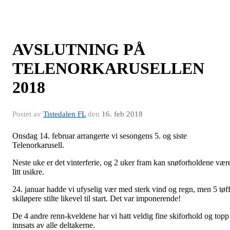
AVSLUTNING PÅ
TELENORKARUSELLEN
2018
Postet av
Tistedalen FL
den
16. feb 2018
Onsdag 14. februar arrangerte vi sesongens 5. og siste
Telenorkarusell.
Neste uke er det vinterferie, og 2 uker fram kan snøforholdene vær
litt usikre.
24. januar hadde vi ufyselig vær med sterk vind og regn, men 5 tøf
skiløpere stilte likevel til start. Det var imponerende!
De 4 andre renn-kveldene har vi hatt veldig fine skiforhold og topp
innsats av alle deltakerne.