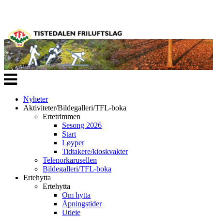
Veksle
navigasjon
Nyheter
Aktiviteter/Bildegalleri/TFL-boka
Ertetrimmen
Sesong 2026
Start
Løyper
Tidtakere/kioskvakter
Telenorkarusellen
Bildegalleri/TFL-boka
Ertehytta
Ertehytta
Om hytta
Åpningstider
Utleie