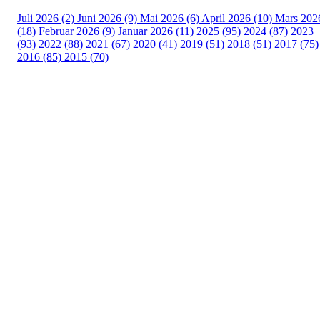
Juli 2026 (2)
Juni 2026 (9)
Mai 2026 (6)
April 2026 (10)
Mars 202
(18)
Februar 2026 (9)
Januar 2026 (11)
2025 (95)
2024 (87)
2023
(93)
2022 (88)
2021 (67)
2020 (41)
2019 (51)
2018 (51)
2017 (75)
2016 (85)
2015 (70)