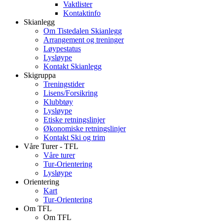
Vaktlister
Kontaktinfo
Skianlegg
Om Tistedalen Skianlegg
Arrangement og treninger
Løypestatus
Lysløype
Kontakt Skianlegg
Skigruppa
Treningstider
Lisens/Forsikring
Klubbtøy
Lysløype
Etiske retningslinjer
Økonomiske retningslinjer
Kontakt Ski og trim
Våre Turer - TFL
Våre turer
Tur-Orientering
Lysløype
Orientering
Kart
Tur-Orientering
Om TFL
Om TFL