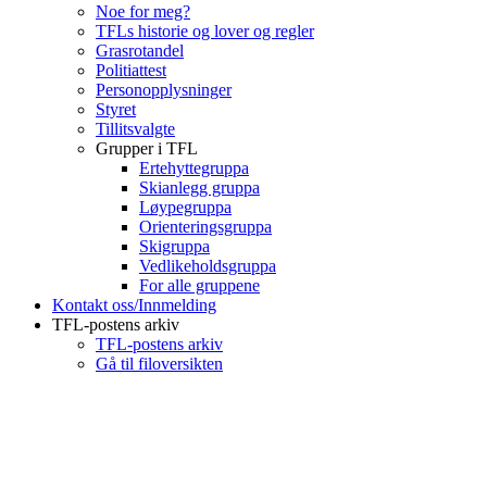
Noe for meg?
TFLs historie og lover og regler
Grasrotandel
Politiattest
Personopplysninger
Styret
Tillitsvalgte
Grupper i TFL
Ertehyttegruppa
Skianlegg gruppa
Løypegruppa
Orienteringsgruppa
Skigruppa
Vedlikeholdsgruppa
For alle gruppene
Kontakt oss/Innmelding
TFL-postens arkiv
TFL-postens arkiv
Gå til filoversikten