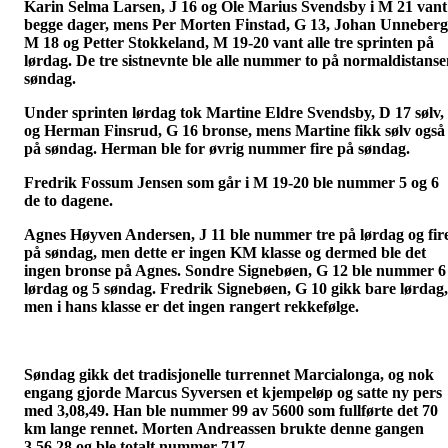
Karin Selma Larsen, J 16 og Ole Marius Svendsby i M 21 vant
begge dager, mens Per Morten Finstad, G 13, Johan Unneberg
M 18 og Petter Stokkeland, M 19-20 vant alle tre sprinten på
lørdag. De tre sistnevnte ble alle nummer to på normaldistans
søndag.
Under sprinten lørdag tok Martine Eldre Svendsby, D 17 sølv,
og Herman Finsrud, G 16 bronse, mens Martine fikk sølv også
på søndag. Herman ble for øvrig nummer fire på søndag.
Fredrik Fossum Jensen som går i M 19-20 ble nummer 5 og 6
de to dagene.
Agnes Høyven Andersen, J 11 ble nummer tre på lørdag og fir
på søndag, men dette er ingen KM klasse og dermed ble det
ingen bronse på Agnes. Sondre Signebøen, G 12 ble nummer 6
lørdag og 5 søndag. Fredrik Signebøen, G 10 gikk bare lørdag,
men i hans klasse er det ingen rangert rekkefølge.
Søndag gikk det tradisjonelle turrennet Marcialonga, og nok
engang gjorde Marcus Syversen et kjempeløp og satte ny pers
med 3,08,49. Han ble nummer 99 av 5600 som fullførte det 70
km lange rennet. Morten Andreassen brukte denne gangen
3,56,28 og ble totalt nummer 717.