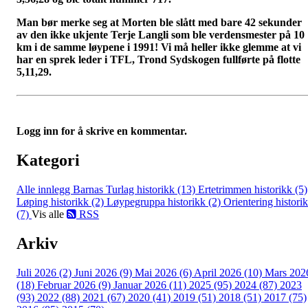
Man bør merke seg at Morten ble slått med bare 42 sekunder
av den ikke ukjente Terje Langli som ble verdensmester på 10
km i de samme løypene i 1991! Vi må heller ikke glemme at vi
har en sprek leder i TFL, Trond Sydskogen fullførte på flotte
5,11,29.
Logg inn for å skrive en kommentar.
Kategori
Alle innlegg
Barnas Turlag historikk (13)
Ertetrimmen historikk (5)
Løping historikk (2)
Løypegruppa historikk (2)
Orientering histori
(7)
Vis alle
RSS
Arkiv
Juli 2026 (2)
Juni 2026 (9)
Mai 2026 (6)
April 2026 (10)
Mars 202
(18)
Februar 2026 (9)
Januar 2026 (11)
2025 (95)
2024 (87)
2023
(93)
2022 (88)
2021 (67)
2020 (41)
2019 (51)
2018 (51)
2017 (75)