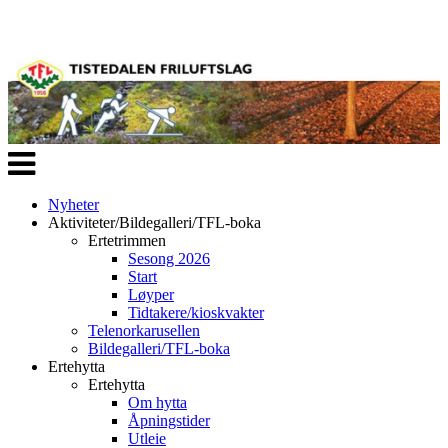
Veksle
navigasjon
Nyheter
Aktiviteter/Bildegalleri/TFL-boka
Ertetrimmen
Sesong 2026
Start
Løyper
Tidtakere/kioskvakter
Telenorkarusellen
Bildegalleri/TFL-boka
Ertehytta
Ertehytta
Om hytta
Åpningstider
Utleie