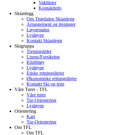
Vaktlister
Kontaktinfo
Skianlegg
Om Tistedalen Skianlegg
Arrangement og treninger
Løypestatus
Lysløype
Kontakt Skianlegg
Skigruppa
Treningstider
Lisens/Forsikring
Klubbtøy
Lysløype
Etiske retningslinjer
Økonomiske retningslinjer
Kontakt Ski og trim
Våre Turer - TFL
Våre turer
Tur-Orientering
Lysløype
Orientering
Kart
Tur-Orientering
Om TFL
Om TFL