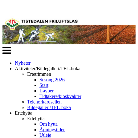
Veksle
navigasjon
Nyheter
Aktiviteter/Bildegalleri/TFL-boka
Ertetrimmen
Sesong 2026
Start
Løyper
Tidtakere/kioskvakter
Telenorkarusellen
Bildegalleri/TFL-boka
Ertehytta
Ertehytta
Om hytta
Åpningstider
Utleie