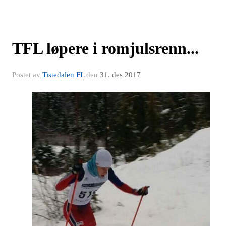
TFL løpere i romjulsrenn...
Postet av
Tistedalen FL
den
31. des 2017