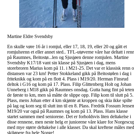
Martine Eldre Svendsby
En skulle vøre 16 år i romjul, eller 17, 18, 19, eller 20 og gått et
romjulsrenn et eller annet sted.. TFL-utøverne våre har deltatt i ren
på Raumnes, Beitostø
...
len og Sjusjøen denne romjulen. Martine
Svendsby K17/18 vant sin klasse på Sjusjøen i dag, mens
storebroren Marius kom på 11. i M21-25. Det var er klassisk renn 
distansen var 23 km! Petter Stokkeland gikk på Beitostølen i dag i
friteknikk og kom på en flott 4. Plass i M19/20. Herman Finsrud
deltok i G16 og kom på 17. Plass. Filip Glittenberg Holt og Johan
Unneberg i M18 gikk på Raumnes onsdag. Gutta hang fint på teten
de første to km, men så måtte de slippe opp. Filip kom til slutt på 5.
Plass, mens Johan etter 4 km skjønte at kroppen og skia ikke spilte
på lag og kom seg til slutt inn til en 8. Plass. Fredrik Fossum Jense
M19/20 var også på Raumnes og kom på 13. Plass. Hans klasse
startet sammen med seniorene. Det er forholdsvis liten deltakelse i
disse rennene, men neste helg er juniorene våre klare for Norgescu
med mye større deltakelse i alle klasser. Da skal kreftene måles me
skiløpere fra hele Norge!