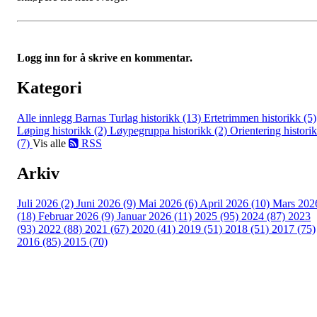
Logg inn for å skrive en kommentar.
Kategori
Alle innlegg
Barnas Turlag historikk (13)
Ertetrimmen historikk (5)
Løping historikk (2)
Løypegruppa historikk (2)
Orientering histori
(7)
Vis alle
RSS
Arkiv
Juli 2026 (2)
Juni 2026 (9)
Mai 2026 (6)
April 2026 (10)
Mars 202
(18)
Februar 2026 (9)
Januar 2026 (11)
2025 (95)
2024 (87)
2023
(93)
2022 (88)
2021 (67)
2020 (41)
2019 (51)
2018 (51)
2017 (75)
2016 (85)
2015 (70)