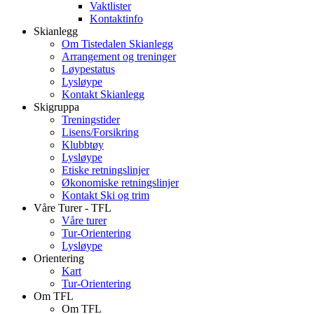
Vaktlister
Kontaktinfo
Skianlegg
Om Tistedalen Skianlegg
Arrangement og treninger
Løypestatus
Lysløype
Kontakt Skianlegg
Skigruppa
Treningstider
Lisens/Forsikring
Klubbtøy
Lysløype
Etiske retningslinjer
Økonomiske retningslinjer
Kontakt Ski og trim
Våre Turer - TFL
Våre turer
Tur-Orientering
Lysløype
Orientering
Kart
Tur-Orientering
Om TFL
Om TFL