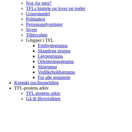
Noe for meg?
TFLs historie og lover og regler
Grasrotandel
Politiattest
Personopplysninger
Styret
Tillitsvalgte
Grupper i TFL
Ertehyttegruppa
Skianlegg gruppa
Løypegruppa
Orienteringsgruppa
Skigruppa
Vedlikeholdsgruppa
For alle gruppene
Kontakt oss/Innmelding
TFL-postens arkiv
TFL-postens arkiv
Gå til filoversikten