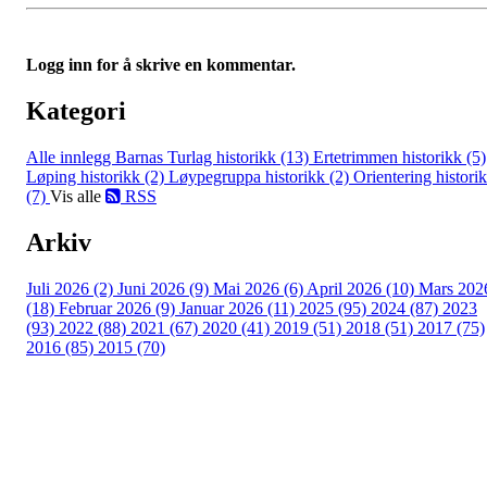
Logg inn for å skrive en kommentar.
Kategori
Alle innlegg
Barnas Turlag historikk (13)
Ertetrimmen historikk (5)
Løping historikk (2)
Løypegruppa historikk (2)
Orientering histori
(7)
Vis alle
RSS
Arkiv
Juli 2026 (2)
Juni 2026 (9)
Mai 2026 (6)
April 2026 (10)
Mars 202
(18)
Februar 2026 (9)
Januar 2026 (11)
2025 (95)
2024 (87)
2023
(93)
2022 (88)
2021 (67)
2020 (41)
2019 (51)
2018 (51)
2017 (75)
2016 (85)
2015 (70)