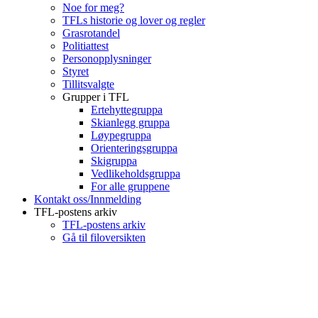
Noe for meg?
TFLs historie og lover og regler
Grasrotandel
Politiattest
Personopplysninger
Styret
Tillitsvalgte
Grupper i TFL
Ertehyttegruppa
Skianlegg gruppa
Løypegruppa
Orienteringsgruppa
Skigruppa
Vedlikeholdsgruppa
For alle gruppene
Kontakt oss/Innmelding
TFL-postens arkiv
TFL-postens arkiv
Gå til filoversikten