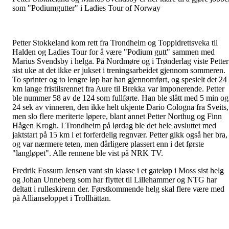
som "Podiumgutter" i Ladies Tour of Norway
Petter Stokkeland kom rett fra Trondheim og Toppidrettsveka til
Halden og Ladies Tour for å være "Podium gutt" sammen med
Marius Svendsby i helga. På Nordmøre og i Trønderlag viste Petter
sist uke at det ikke er jukset i treningsarbeidet gjennom sommeren.
To sprinter og to lengre løp har han gjennomført, og spesielt det 24
km lange fristilsrennet fra Aure til Brekka var imponerende. Petter
ble nummer 58 av de 124 som fullførte. Han ble slått med 5 min og
24 sek av vinneren, den ikke helt ukjente Dario Cologna fra Sveits,
men slo flere meriterte løpere, blant annet Petter Northug og Finn
Hågen Krogh. I Trondheim på lørdag ble det hele avsluttet med
jaktstart på 15 km i et forferdelig regnvær. Petter gikk også her bra,
og var nærmere teten, men dårligere plassert enn i det første
"langløpet". Alle rennene ble vist på NRK TV.
Fredrik Fossum Jensen vant sin klasse i et gateløp i Moss sist helg
og Johan Unneberg som har flyttet til Lillehammer og NTG har
deltatt i rulleskirenn der. Førstkommende helg skal flere være med
på Allianseloppet i Trollhättan.