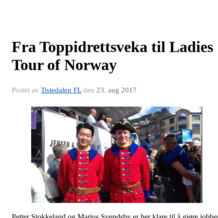
Fra Toppidrettsveka til Ladies
Tour of Norway
Postet av
Tistedalen FL
den
23. aug 2017
Petter Stokkeland og Marius Svendsby er her klare til å gjøre jobbe