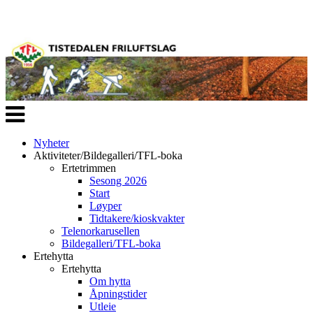
Veksle
navigasjon
Nyheter
Aktiviteter/Bildegalleri/TFL-boka
Ertetrimmen
Sesong 2026
Start
Løyper
Tidtakere/kioskvakter
Telenorkarusellen
Bildegalleri/TFL-boka
Ertehytta
Ertehytta
Om hytta
Åpningstider
Utleie