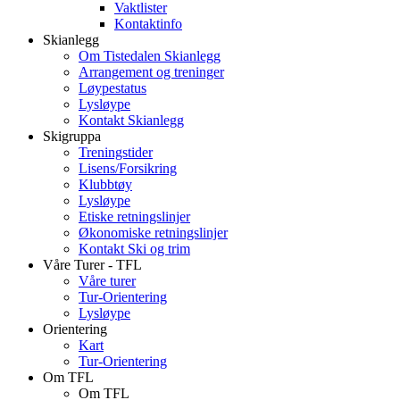
Vaktlister
Kontaktinfo
Skianlegg
Om Tistedalen Skianlegg
Arrangement og treninger
Løypestatus
Lysløype
Kontakt Skianlegg
Skigruppa
Treningstider
Lisens/Forsikring
Klubbtøy
Lysløype
Etiske retningslinjer
Økonomiske retningslinjer
Kontakt Ski og trim
Våre Turer - TFL
Våre turer
Tur-Orientering
Lysløype
Orientering
Kart
Tur-Orientering
Om TFL
Om TFL