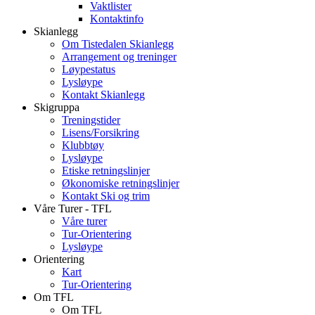
Vaktlister
Kontaktinfo
Skianlegg
Om Tistedalen Skianlegg
Arrangement og treninger
Løypestatus
Lysløype
Kontakt Skianlegg
Skigruppa
Treningstider
Lisens/Forsikring
Klubbtøy
Lysløype
Etiske retningslinjer
Økonomiske retningslinjer
Kontakt Ski og trim
Våre Turer - TFL
Våre turer
Tur-Orientering
Lysløype
Orientering
Kart
Tur-Orientering
Om TFL
Om TFL