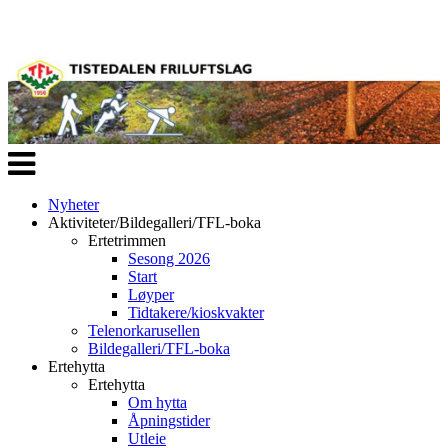
Veksle
navigasjon
Nyheter
Aktiviteter/Bildegalleri/TFL-boka
Ertetrimmen
Sesong 2026
Start
Løyper
Tidtakere/kioskvakter
Telenorkarusellen
Bildegalleri/TFL-boka
Ertehytta
Ertehytta
Om hytta
Åpningstider
Utleie