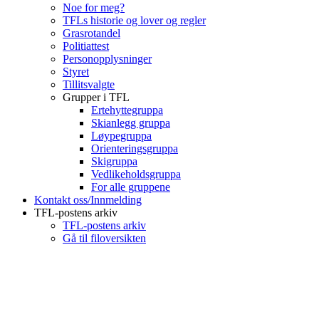
Noe for meg?
TFLs historie og lover og regler
Grasrotandel
Politiattest
Personopplysninger
Styret
Tillitsvalgte
Grupper i TFL
Ertehyttegruppa
Skianlegg gruppa
Løypegruppa
Orienteringsgruppa
Skigruppa
Vedlikeholdsgruppa
For alle gruppene
Kontakt oss/Innmelding
TFL-postens arkiv
TFL-postens arkiv
Gå til filoversikten