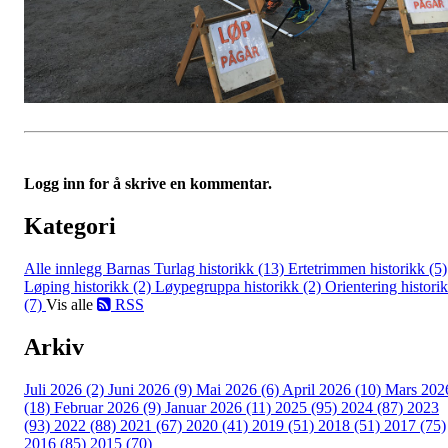
Logg inn for å skrive en kommentar.
Kategori
Alle innlegg
Barnas Turlag historikk (13)
Ertetrimmen historikk (5)
Løping historikk (2)
Løypegruppa historikk (2)
Orientering histori
(7)
Vis alle
RSS
Arkiv
Juli 2026 (2)
Juni 2026 (9)
Mai 2026 (6)
April 2026 (10)
Mars 202
(18)
Februar 2026 (9)
Januar 2026 (11)
2025 (95)
2024 (87)
2023
(93)
2022 (88)
2021 (67)
2020 (41)
2019 (51)
2018 (51)
2017 (75)
2016 (85)
2015 (70)