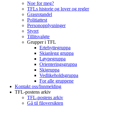
Noe for meg?
TFLs historie og lover og regler
Grasrotandel
Politiattest
Personopplysninger
Styret
Tillitsvalgte
Grupper i TFL
Ertehyttegruppa
Skianlegg gruppa
Løypegruppa
Orienteringsgruppa
Skigruppa
Vedlikeholdsgruppa
For alle gruppene
Kontakt oss/Innmelding
TFL-postens arkiv
TFL-postens arkiv
Gå til filoversikten