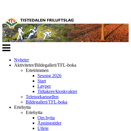
Veksle
navigasjon
Nyheter
Aktiviteter/Bildegalleri/TFL-boka
Ertetrimmen
Sesong 2026
Start
Løyper
Tidtakere/kioskvakter
Telenorkarusellen
Bildegalleri/TFL-boka
Ertehytta
Ertehytta
Om hytta
Åpningstider
Utleie