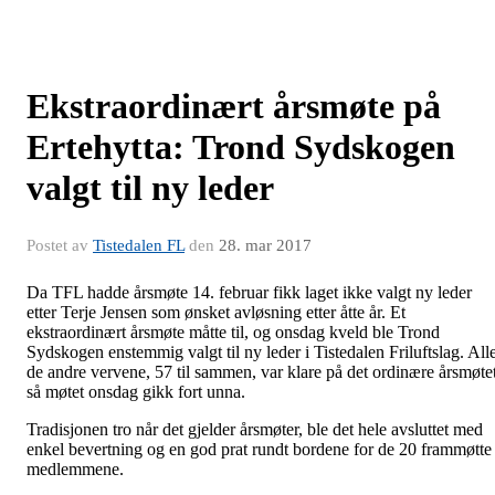
Ekstraordinært årsmøte på
Ertehytta: Trond Sydskogen
valgt til ny leder
Postet av
Tistedalen FL
den
28. mar 2017
Da TFL hadde årsmøte 14. februar fikk laget ikke valgt ny leder
etter Terje Jensen som ønsket avløsning etter åtte år. Et
ekstraordinært årsmøte måtte til, og onsdag kveld ble Trond
Sydskogen enstemmig valgt til ny leder i Tistedalen Friluftslag. All
de andre vervene, 57 til sammen, var klare på det ordinære årsmøtet
så møtet onsdag gikk fort unna.
Tradisjonen tro når det gjelder årsmøter, ble det hele avsluttet med
enkel bevertning og en god prat rundt bordene for de 20 frammøtte
medlemmene.