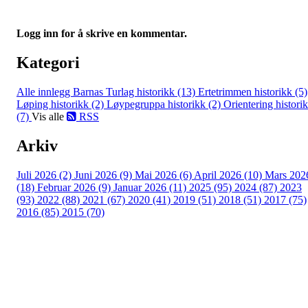
Logg inn for å skrive en kommentar.
Kategori
Alle innlegg
Barnas Turlag historikk (13)
Ertetrimmen historikk (5)
Løping historikk (2)
Løypegruppa historikk (2)
Orientering histori
(7)
Vis alle
RSS
Arkiv
Juli 2026 (2)
Juni 2026 (9)
Mai 2026 (6)
April 2026 (10)
Mars 202
(18)
Februar 2026 (9)
Januar 2026 (11)
2025 (95)
2024 (87)
2023
(93)
2022 (88)
2021 (67)
2020 (41)
2019 (51)
2018 (51)
2017 (75)
2016 (85)
2015 (70)