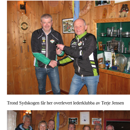
Trond Sydskogen får her overlevert lederklubba av Terje Jensen