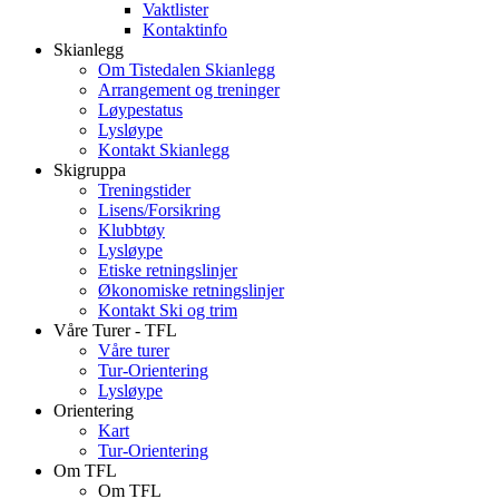
Vaktlister
Kontaktinfo
Skianlegg
Om Tistedalen Skianlegg
Arrangement og treninger
Løypestatus
Lysløype
Kontakt Skianlegg
Skigruppa
Treningstider
Lisens/Forsikring
Klubbtøy
Lysløype
Etiske retningslinjer
Økonomiske retningslinjer
Kontakt Ski og trim
Våre Turer - TFL
Våre turer
Tur-Orientering
Lysløype
Orientering
Kart
Tur-Orientering
Om TFL
Om TFL