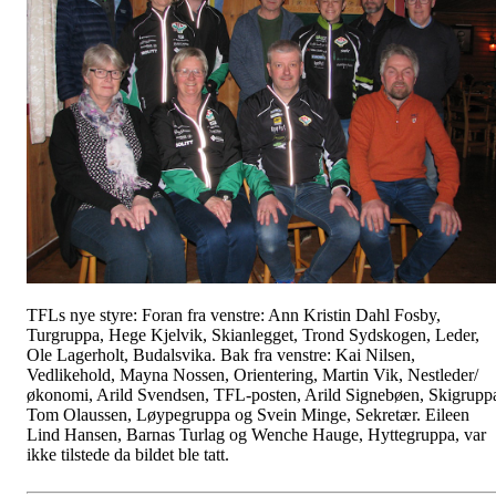
TFLs nye styre: Foran fra venstre: Ann Kristin Dahl Fosby,
Turgruppa, Hege Kjelvik, Skianlegget, Trond Sydskogen, Leder,
Ole Lagerholt, Budalsvika. Bak fra venstre: Kai Nilsen,
Vedlikehold, Mayna Nossen, Orientering, Martin Vik, Nestleder/
økonomi, Arild Svendsen, TFL-posten, Arild Signebøen, Skigrupp
Tom Olaussen, Løypegruppa og Svein Minge, Sekretær. Eileen
Lind Hansen, Barnas Turlag og Wenche Hauge, Hyttegruppa, var
ikke tilstede da bildet ble tatt.