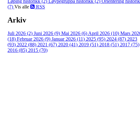
Løping historikk (2)
Løypegruppa historikk (2)
Orientering histori
(7)
Vis alle
RSS
Arkiv
Juli 2026 (2)
Juni 2026 (9)
Mai 2026 (6)
April 2026 (10)
Mars 202
(18)
Februar 2026 (9)
Januar 2026 (11)
2025 (95)
2024 (87)
2023
(93)
2022 (88)
2021 (67)
2020 (41)
2019 (51)
2018 (51)
2017 (75)
2016 (85)
2015 (70)