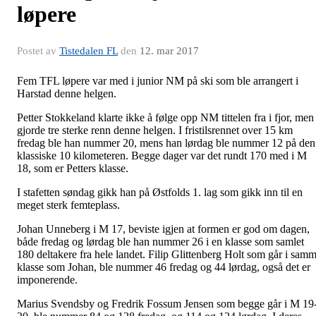
løpere
Postet av
Tistedalen FL
den
12. mar 2017
Fem TFL løpere var med i junior NM på ski som ble arrangert i
Harstad denne helgen.
Petter Stokkeland klarte ikke å følge opp NM tittelen fra i fjor, men
gjorde tre sterke renn denne helgen. I fristilsrennet over 15 km
fredag ble han nummer 20, mens han lørdag ble nummer 12 på den
klassiske 10 kilometeren. Begge dager var det rundt 170 med i M
18, som er Petters klasse.
I stafetten søndag gikk han på Østfolds 1. lag som gikk inn til en
meget sterk femteplass.
Johan Unneberg i M 17, beviste igjen at formen er god om dagen,
både fredag og lørdag ble han nummer 26 i en klasse som samlet
180 deltakere fra hele landet. Filip Glittenberg Holt som går i sam
klasse som Johan, ble nummer 46 fredag og 44 lørdag, også det er
imponerende.
Marius Svendsby og Fredrik Fossum Jensen som begge går i M 19