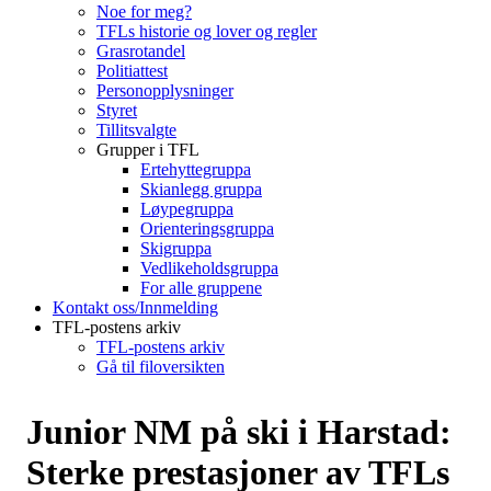
Noe for meg?
TFLs historie og lover og regler
Grasrotandel
Politiattest
Personopplysninger
Styret
Tillitsvalgte
Grupper i TFL
Ertehyttegruppa
Skianlegg gruppa
Løypegruppa
Orienteringsgruppa
Skigruppa
Vedlikeholdsgruppa
For alle gruppene
Kontakt oss/Innmelding
TFL-postens arkiv
TFL-postens arkiv
Gå til filoversikten
Junior NM på ski i Harstad:
Sterke prestasjoner av TFLs