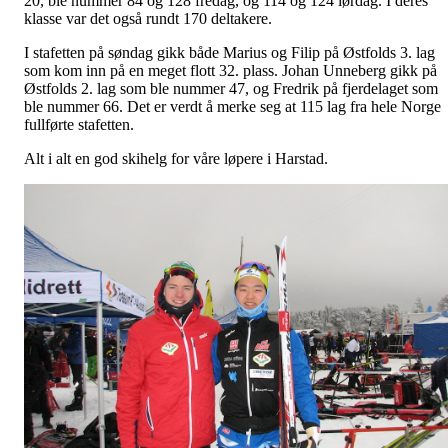
20, ble nummer 84 og 128 fredag, og 114 og 124 lørdag. I deres
klasse var det også rundt 170 deltakere.
I stafetten på søndag gikk både Marius og Filip på Østfolds 3. lag
som kom inn på en meget flott 32. plass. Johan Unneberg gikk på
Østfolds 2. lag som ble nummer 47, og Fredrik på fjerdelaget som
ble nummer 66. Det er verdt å merke seg at 115 lag fra hele Norge
fullførte stafetten.
Alt i alt en god skihelg for våre løpere i Harstad.