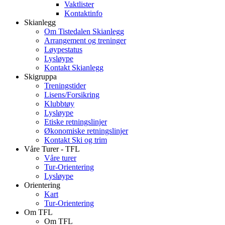
Vaktlister
Kontaktinfo
Skianlegg
Om Tistedalen Skianlegg
Arrangement og treninger
Løypestatus
Lysløype
Kontakt Skianlegg
Skigruppa
Treningstider
Lisens/Forsikring
Klubbtøy
Lysløype
Etiske retningslinjer
Økonomiske retningslinjer
Kontakt Ski og trim
Våre Turer - TFL
Våre turer
Tur-Orientering
Lysløype
Orientering
Kart
Tur-Orientering
Om TFL
Om TFL