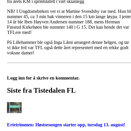
fra årets KM i sprintstafett i vårt skianlegg
NB! I Ungdomsbirken vet vi at Martine Svendsby var med. Hun bl
nummer 45, ca 3 min bak vinneren i den 15 km lange løypa. I jente
14 år ble Iben Høyven Andersen nummer 188, mens Herman
Finsrud Kirkebøen ble nummer 140 i G 15. Det kan hende det var
TFLere med!
På Lillehammer ble også Inga Låmi arrangert denne helgen, og tar
vi ikke feil var TFL også dette året representert med en rekke godt
voksne damer!
Logg inn for å skrive en kommentar.
Siste fra Tistedalen FL
Ertetrimmen: Høstsesongen starter opp, torsdag 13. august!