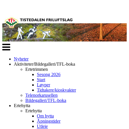
Veksle
navigasjon
Nyheter
Aktiviteter/Bildegalleri/TFL-boka
Ertetrimmen
Sesong 2026
Start
Løyper
Tidtakere/kioskvakter
Telenorkarusellen
Bildegalleri/TFL-boka
Ertehytta
Ertehytta
Om hytta
Åpningstider
Utleie