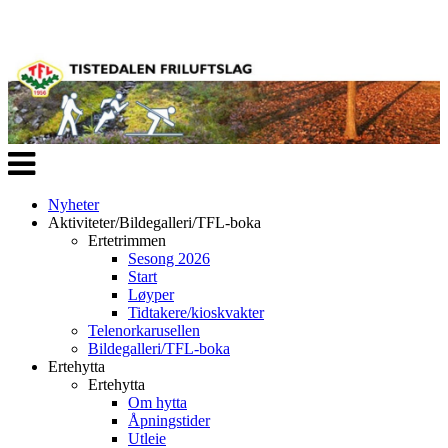
Veksle
navigasjon
Nyheter
Aktiviteter/Bildegalleri/TFL-boka
Ertetrimmen
Sesong 2026
Start
Løyper
Tidtakere/kioskvakter
Telenorkarusellen
Bildegalleri/TFL-boka
Ertehytta
Ertehytta
Om hytta
Åpningstider
Utleie