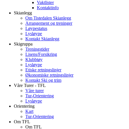
Vaktlister
Kontaktinfo
Skianlegg
Om Tistedalen Skianlegg
Arrangement og treninger
Løypestatus
Lysløype
Kontakt Skianlegg
Skigruppa
Treningstider
Lisens/Forsikring
Klubbtøy
Lysløype
Etiske retningslinjer
Økonomiske retningslinjer
Kontakt Ski og trim
Våre Turer - TFL
Våre turer
Tur-Orientering
Lysløype
Orientering
Kart
Tur-Orientering
Om TFL
Om TFL