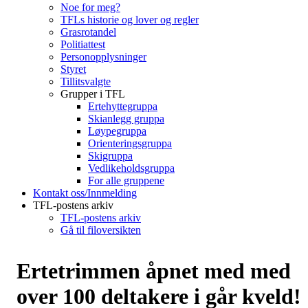
Noe for meg?
TFLs historie og lover og regler
Grasrotandel
Politiattest
Personopplysninger
Styret
Tillitsvalgte
Grupper i TFL
Ertehyttegruppa
Skianlegg gruppa
Løypegruppa
Orienteringsgruppa
Skigruppa
Vedlikeholdsgruppa
For alle gruppene
Kontakt oss/Innmelding
TFL-postens arkiv
TFL-postens arkiv
Gå til filoversikten
Ertetrimmen åpnet med med
over 100 deltakere i går kveld!