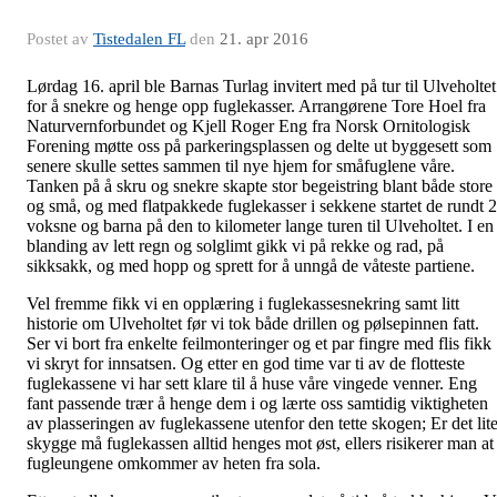
Postet av
Tistedalen FL
den
21. apr 2016
Lørdag 16. april ble Barnas Turlag invitert med på tur til Ulveholtet
for å snekre og henge opp fuglekasser. Arrangørene Tore Hoel fra
Naturvernforbundet og Kjell Roger Eng fra Norsk Ornitologisk
Forening møtte oss på parkeringsplassen og delte ut byggesett som
senere skulle settes sammen til nye hjem for småfuglene våre.
Tanken på å skru og snekre skapte stor begeistring blant både store
og små, og med flatpakkede fuglekasser i sekkene startet de rundt 
voksne og barna på den to kilometer lange turen til Ulveholtet. I en
blanding av lett regn og solglimt gikk vi på rekke og rad, på
sikksakk, og med hopp og sprett for å unngå de våteste partiene.
Vel fremme fikk vi en opplæring i fuglekassesnekring samt litt
historie om Ulveholtet før vi tok både drillen og pølsepinnen fatt.
Ser vi bort fra enkelte feilmonteringer og et par fingre med flis fikk
vi skryt for innsatsen. Og etter en god time var ti av de flotteste
fuglekassene vi har sett klare til å huse våre vingede venner. Eng
fant passende trær å henge dem i og lærte oss samtidig viktigheten
av plasseringen av fuglekassene utenfor den tette skogen; Er det lit
skygge må fuglekassen alltid henges mot øst, ellers risikerer man at
fugleungene omkommer av heten fra sola.