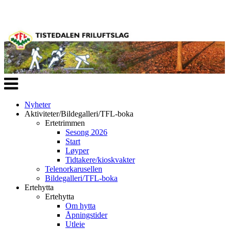
Veksle
navigasjon
Nyheter
Aktiviteter/Bildegalleri/TFL-boka
Ertetrimmen
Sesong 2026
Start
Løyper
Tidtakere/kioskvakter
Telenorkarusellen
Bildegalleri/TFL-boka
Ertehytta
Ertehytta
Om hytta
Åpningstider
Utleie