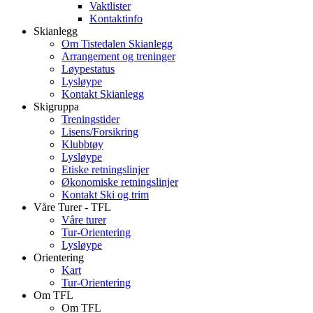
Vaktlister
Kontaktinfo
Skianlegg
Om Tistedalen Skianlegg
Arrangement og treninger
Løypestatus
Lysløype
Kontakt Skianlegg
Skigruppa
Treningstider
Lisens/Forsikring
Klubbtøy
Lysløype
Etiske retningslinjer
Økonomiske retningslinjer
Kontakt Ski og trim
Våre Turer - TFL
Våre turer
Tur-Orientering
Lysløype
Orientering
Kart
Tur-Orientering
Om TFL
Om TFL