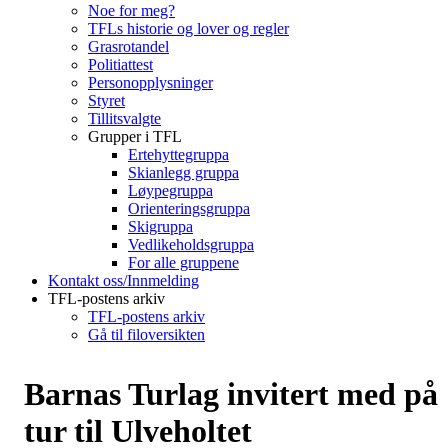
Noe for meg?
TFLs historie og lover og regler
Grasrotandel
Politiattest
Personopplysninger
Styret
Tillitsvalgte
Grupper i TFL
Ertehyttegruppa
Skianlegg gruppa
Løypegruppa
Orienteringsgruppa
Skigruppa
Vedlikeholdsgruppa
For alle gruppene
Kontakt oss/Innmelding
TFL-postens arkiv
TFL-postens arkiv
Gå til filoversikten
Barnas Turlag invitert med på
tur til Ulveholtet