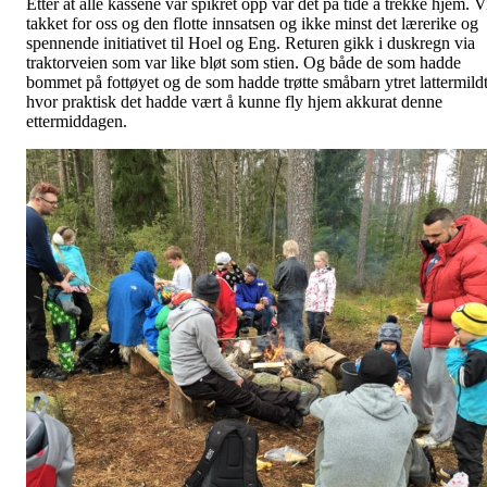
Etter at alle kassene var spikret opp var det på tide å trekke hjem. V
takket for oss og den flotte innsatsen og ikke minst det lærerike og
spennende initiativet til Hoel og Eng. Returen gikk i duskregn via
traktorveien som var like bløt som stien. Og både de som hadde
bommet på fottøyet og de som hadde trøtte småbarn ytret lattermild
hvor praktisk det hadde vært å kunne fly hjem akkurat denne
ettermiddagen.