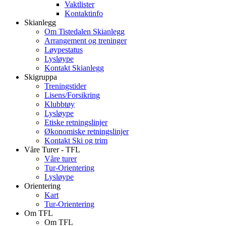
Vaktlister
Kontaktinfo
Skianlegg
Om Tistedalen Skianlegg
Arrangement og treninger
Løypestatus
Lysløype
Kontakt Skianlegg
Skigruppa
Treningstider
Lisens/Forsikring
Klubbtøy
Lysløype
Etiske retningslinjer
Økonomiske retningslinjer
Kontakt Ski og trim
Våre Turer - TFL
Våre turer
Tur-Orientering
Lysløype
Orientering
Kart
Tur-Orientering
Om TFL
Om TFL