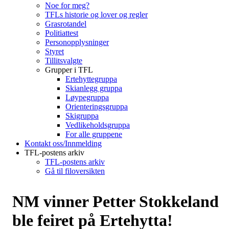
Noe for meg?
TFLs historie og lover og regler
Grasrotandel
Politiattest
Personopplysninger
Styret
Tillitsvalgte
Grupper i TFL
Ertehyttegruppa
Skianlegg gruppa
Løypegruppa
Orienteringsgruppa
Skigruppa
Vedlikeholdsgruppa
For alle gruppene
Kontakt oss/Innmelding
TFL-postens arkiv
TFL-postens arkiv
Gå til filoversikten
NM vinner Petter Stokkeland
ble feiret på Ertehytta!