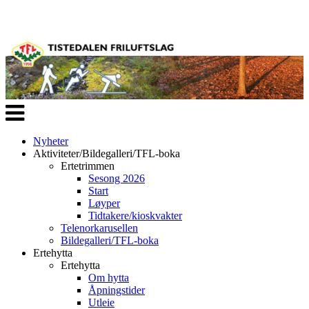
Veksle
navigasjon
Nyheter
Aktiviteter/Bildegalleri/TFL-boka
Ertetrimmen
Sesong 2026
Start
Løyper
Tidtakere/kioskvakter
Telenorkarusellen
Bildegalleri/TFL-boka
Ertehytta
Ertehytta
Om hytta
Åpningstider
Utleie