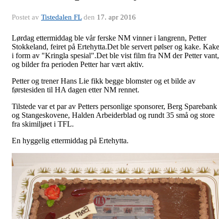
Postet av
Tistedalen FL
den
17. apr 2016
Lørdag ettermiddag ble vår ferske NM vinner i langrenn, Petter
Stokkeland, feiret på Ertehytta.Det ble servert pølser og kake. Kak
i form av "Kringla spesial".Det ble vist film fra NM der Petter vant,
og bilder fra perioden Petter har vært aktiv.
Petter og trener Hans Lie fikk begge blomster og et bilde av
førstesiden til HA dagen etter NM rennet.
Tilstede var et par av Petters personlige sponsorer, Berg Sparebank
og Stangeskovene, Halden Arbeiderblad og rundt 35 små og store
fra skimiljøet i TFL.
En hyggelig ettermiddag på Ertehytta.