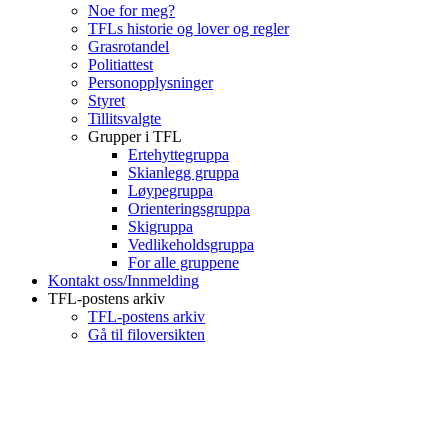
Noe for meg?
TFLs historie og lover og regler
Grasrotandel
Politiattest
Personopplysninger
Styret
Tillitsvalgte
Grupper i TFL
Ertehyttegruppa
Skianlegg gruppa
Løypegruppa
Orienteringsgruppa
Skigruppa
Vedlikeholdsgruppa
For alle gruppene
Kontakt oss/Innmelding
TFL-postens arkiv
TFL-postens arkiv
Gå til filoversikten