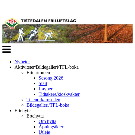
Veksle
navigasjon
Nyheter
Aktiviteter/Bildegalleri/TFL-boka
Ertetrimmen
Sesong 2026
Start
Løyper
Tidtakere/kioskvakter
Telenorkarusellen
Bildegalleri/TFL-boka
Ertehytta
Ertehytta
Om hytta
Åpningstider
Utleie