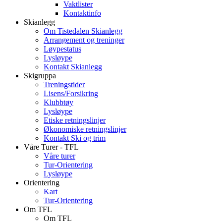
Vaktlister
Kontaktinfo
Skianlegg
Om Tistedalen Skianlegg
Arrangement og treninger
Løypestatus
Lysløype
Kontakt Skianlegg
Skigruppa
Treningstider
Lisens/Forsikring
Klubbtøy
Lysløype
Etiske retningslinjer
Økonomiske retningslinjer
Kontakt Ski og trim
Våre Turer - TFL
Våre turer
Tur-Orientering
Lysløype
Orientering
Kart
Tur-Orientering
Om TFL
Om TFL