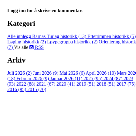
Logg inn for å skrive en kommentar.
Kategori
Alle innlegg
Barnas Turlag historikk (13)
Ertetrimmen historikk (5)
Løping historikk (2)
Løypegruppa historikk (2)
Orientering histori
(7)
Vis alle
RSS
Arkiv
Juli 2026 (2)
Juni 2026 (9)
Mai 2026 (6)
April 2026 (10)
Mars 202
(18)
Februar 2026 (9)
Januar 2026 (11)
2025 (95)
2024 (87)
2023
(93)
2022 (88)
2021 (67)
2020 (41)
2019 (51)
2018 (51)
2017 (75)
2016 (85)
2015 (70)