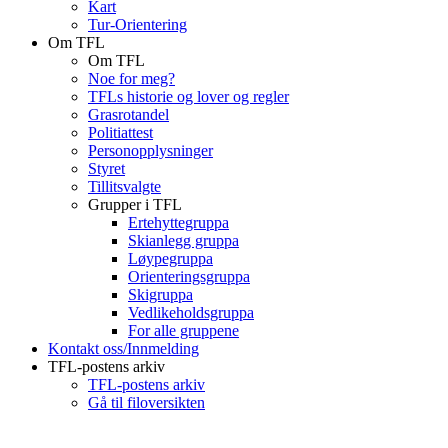
Kart
Tur-Orientering
Om TFL
Om TFL
Noe for meg?
TFLs historie og lover og regler
Grasrotandel
Politiattest
Personopplysninger
Styret
Tillitsvalgte
Grupper i TFL
Ertehyttegruppa
Skianlegg gruppa
Løypegruppa
Orienteringsgruppa
Skigruppa
Vedlikeholdsgruppa
For alle gruppene
Kontakt oss/Innmelding
TFL-postens arkiv
TFL-postens arkiv
Gå til filoversikten