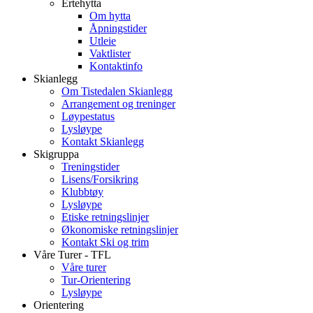
Ertehytta
Om hytta
Åpningstider
Utleie
Vaktlister
Kontaktinfo
Skianlegg
Om Tistedalen Skianlegg
Arrangement og treninger
Løypestatus
Lysløype
Kontakt Skianlegg
Skigruppa
Treningstider
Lisens/Forsikring
Klubbtøy
Lysløype
Etiske retningslinjer
Økonomiske retningslinjer
Kontakt Ski og trim
Våre Turer - TFL
Våre turer
Tur-Orientering
Lysløype
Orientering