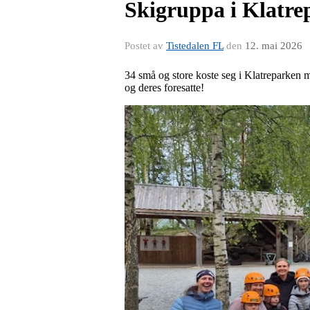
Skigruppa i Klatr
Postet av
Tistedalen FL
den
12. mai 2026
34 små og store koste seg i Klatreparken m
og deres foresatte!