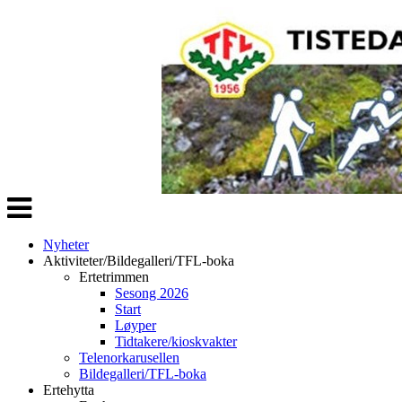
Veksle
navigasjon
Nyheter
Aktiviteter/Bildegalleri/TFL-boka
Ertetrimmen
Sesong 2026
Start
Løyper
Tidtakere/kioskvakter
Telenorkarusellen
Bildegalleri/TFL-boka
Ertehytta