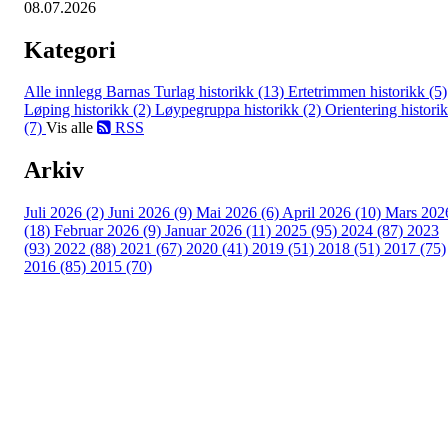
08.07.2026
Kategori
Alle innlegg
Barnas Turlag historikk (13)
Ertetrimmen historikk (5)
Løping historikk (2)
Løypegruppa historikk (2)
Orientering histori
(7)
Vis alle
RSS
Arkiv
Juli 2026 (2)
Juni 2026 (9)
Mai 2026 (6)
April 2026 (10)
Mars 202
(18)
Februar 2026 (9)
Januar 2026 (11)
2025 (95)
2024 (87)
2023
(93)
2022 (88)
2021 (67)
2020 (41)
2019 (51)
2018 (51)
2017 (75)
2016 (85)
2015 (70)