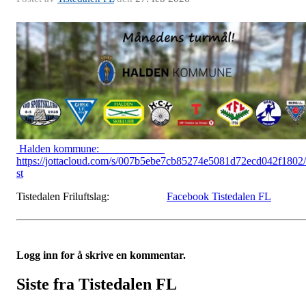
Halden kommune:
https://jottacloud.com/s/007b5ebe7cb85274e5081d72ecd042f1802/
st
Tistedalen Friluftslag:
Facebook Tistedalen FL
Logg inn for å skrive en kommentar.
Siste fra Tistedalen FL