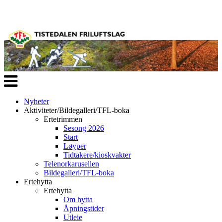
Veksle
navigasjon
Nyheter
Aktiviteter/Bildegalleri/TFL-boka
Ertetrimmen
Sesong 2026
Start
Løyper
Tidtakere/kioskvakter
Telenorkarusellen
Bildegalleri/TFL-boka
Ertehytta
Ertehytta
Om hytta
Åpningstider
Utleie