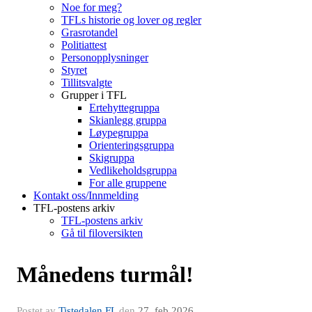
Noe for meg?
TFLs historie og lover og regler
Grasrotandel
Politiattest
Personopplysninger
Styret
Tillitsvalgte
Grupper i TFL
Ertehyttegruppa
Skianlegg gruppa
Løypegruppa
Orienteringsgruppa
Skigruppa
Vedlikeholdsgruppa
For alle gruppene
Kontakt oss/Innmelding
TFL-postens arkiv
TFL-postens arkiv
Gå til filoversikten
Månedens turmål!
Postet av
Tistedalen FL
den
27. feb 2026