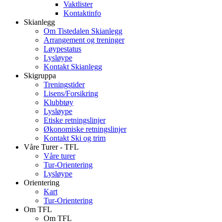
Vaktlister
Kontaktinfo
Skianlegg
Om Tistedalen Skianlegg
Arrangement og treninger
Løypestatus
Lysløype
Kontakt Skianlegg
Skigruppa
Treningstider
Lisens/Forsikring
Klubbtøy
Lysløype
Etiske retningslinjer
Økonomiske retningslinjer
Kontakt Ski og trim
Våre Turer - TFL
Våre turer
Tur-Orientering
Lysløype
Orientering
Kart
Tur-Orientering
Om TFL
Om TFL