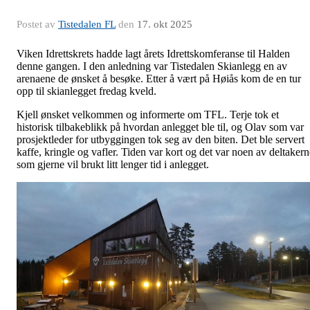
Postet av
Tistedalen FL
den
17. okt 2025
Viken Idrettskrets hadde lagt årets Idrettskomferanse til Halden
denne gangen. I den anledning var Tistedalen Skianlegg en av
arenaene de ønsket å besøke. Etter å vært på Høiås kom de en tur
opp til skianlegget fredag kveld.
Kjell ønsket velkommen og informerte om TFL. Terje tok et
historisk tilbakeblikk på hvordan anlegget ble til, og Olav som var
prosjektleder for utbyggingen tok seg av den biten. Det ble servert
kaffe, kringle og vafler. Tiden var kort og det var noen av deltakern
som gjerne vil brukt litt lenger tid i anlegget.