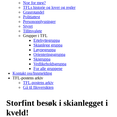
Noe for meg?
TFLs historie og lover og regler
Grasrotandel
Politiattest
Personopplysninger
Styret
Tillitsvalgte
Grupper i TFL
Ertehyttegruppa
Skianlegg gruppa
Løypegruppa
Orienteringsgruppa
Skigruppa
Vedlikeholdsgruppa
For alle gruppene
Kontakt oss/Innmelding
TFL-postens arkiv
TFL-postens arkiv
Gå til filoversikten
Storfint besøk i skianlegget i
kveld!