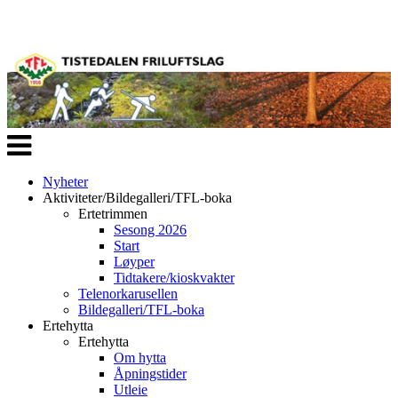
Veksle
navigasjon
Nyheter
Aktiviteter/Bildegalleri/TFL-boka
Ertetrimmen
Sesong 2026
Start
Løyper
Tidtakere/kioskvakter
Telenorkarusellen
Bildegalleri/TFL-boka
Ertehytta
Ertehytta
Om hytta
Åpningstider
Utleie