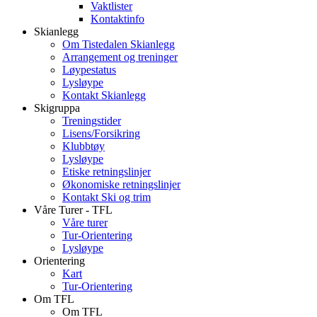
Vaktlister
Kontaktinfo
Skianlegg
Om Tistedalen Skianlegg
Arrangement og treninger
Løypestatus
Lysløype
Kontakt Skianlegg
Skigruppa
Treningstider
Lisens/Forsikring
Klubbtøy
Lysløype
Etiske retningslinjer
Økonomiske retningslinjer
Kontakt Ski og trim
Våre Turer - TFL
Våre turer
Tur-Orientering
Lysløype
Orientering
Kart
Tur-Orientering
Om TFL
Om TFL