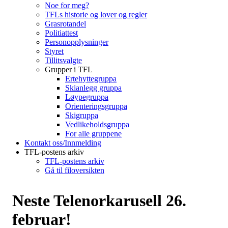
Noe for meg?
TFLs historie og lover og regler
Grasrotandel
Politiattest
Personopplysninger
Styret
Tillitsvalgte
Grupper i TFL
Ertehyttegruppa
Skianlegg gruppa
Løypegruppa
Orienteringsgruppa
Skigruppa
Vedlikeholdsgruppa
For alle gruppene
Kontakt oss/Innmelding
TFL-postens arkiv
TFL-postens arkiv
Gå til filoversikten
Neste Telenorkarusell 26.
februar!