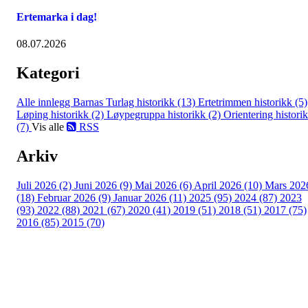
Ertemarka i dag!
08.07.2026
Kategori
Alle innlegg
Barnas Turlag historikk (13)
Ertetrimmen historikk (5)
Løping historikk (2)
Løypegruppa historikk (2)
Orientering histori
(7)
Vis alle
RSS
Arkiv
Juli 2026 (2)
Juni 2026 (9)
Mai 2026 (6)
April 2026 (10)
Mars 202
(18)
Februar 2026 (9)
Januar 2026 (11)
2025 (95)
2024 (87)
2023
(93)
2022 (88)
2021 (67)
2020 (41)
2019 (51)
2018 (51)
2017 (75)
2016 (85)
2015 (70)