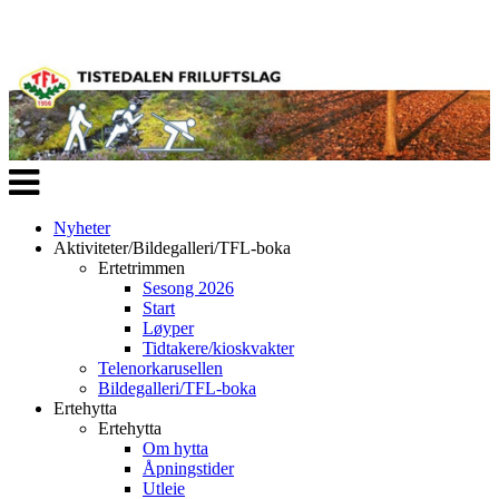
Veksle
navigasjon
Nyheter
Aktiviteter/Bildegalleri/TFL-boka
Ertetrimmen
Sesong 2026
Start
Løyper
Tidtakere/kioskvakter
Telenorkarusellen
Bildegalleri/TFL-boka
Ertehytta
Ertehytta
Om hytta
Åpningstider
Utleie