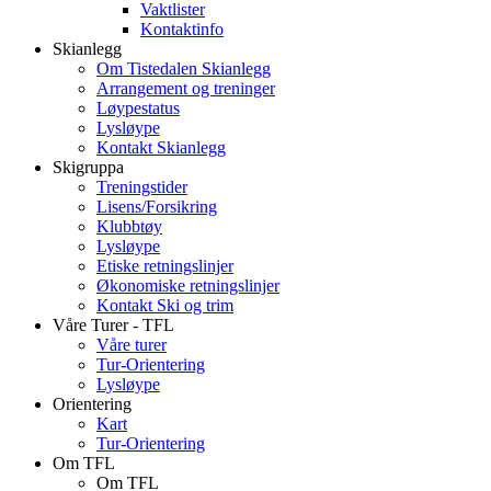
Vaktlister
Kontaktinfo
Skianlegg
Om Tistedalen Skianlegg
Arrangement og treninger
Løypestatus
Lysløype
Kontakt Skianlegg
Skigruppa
Treningstider
Lisens/Forsikring
Klubbtøy
Lysløype
Etiske retningslinjer
Økonomiske retningslinjer
Kontakt Ski og trim
Våre Turer - TFL
Våre turer
Tur-Orientering
Lysløype
Orientering
Kart
Tur-Orientering
Om TFL
Om TFL