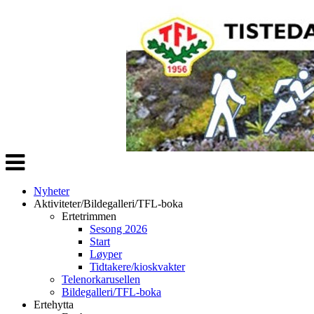
Veksle
navigasjon
Nyheter
Aktiviteter/Bildegalleri/TFL-boka
Ertetrimmen
Sesong 2026
Start
Løyper
Tidtakere/kioskvakter
Telenorkarusellen
Bildegalleri/TFL-boka
Ertehytta