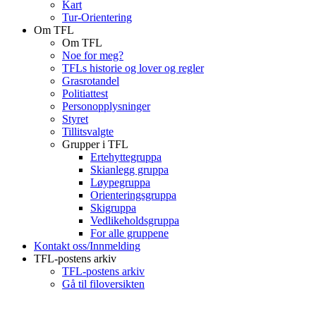
Kart
Tur-Orientering
Om TFL
Om TFL
Noe for meg?
TFLs historie og lover og regler
Grasrotandel
Politiattest
Personopplysninger
Styret
Tillitsvalgte
Grupper i TFL
Ertehyttegruppa
Skianlegg gruppa
Løypegruppa
Orienteringsgruppa
Skigruppa
Vedlikeholdsgruppa
For alle gruppene
Kontakt oss/Innmelding
TFL-postens arkiv
TFL-postens arkiv
Gå til filoversikten