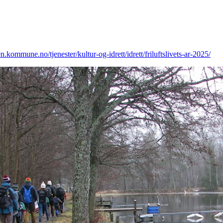
.kommune.no/tjenester/kultur-og-idrett/idrett/friluftslivets-ar-2025/