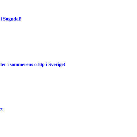
i Sogndal!
er i sommerens o-løp i Sverige!
7!