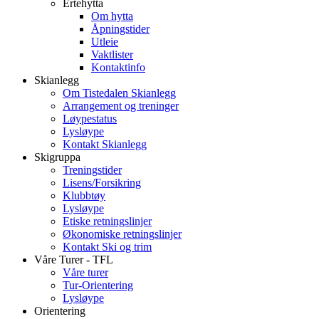
Ertehytta
Om hytta
Åpningstider
Utleie
Vaktlister
Kontaktinfo
Skianlegg
Om Tistedalen Skianlegg
Arrangement og treninger
Løypestatus
Lysløype
Kontakt Skianlegg
Skigruppa
Treningstider
Lisens/Forsikring
Klubbtøy
Lysløype
Etiske retningslinjer
Økonomiske retningslinjer
Kontakt Ski og trim
Våre Turer - TFL
Våre turer
Tur-Orientering
Lysløype
Orientering