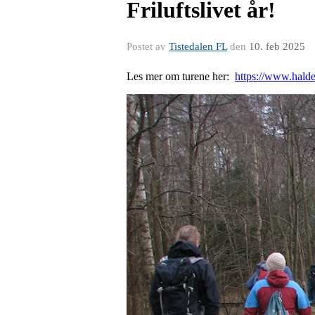
Friluftslivet år!
Postet av
Tistedalen FL
den
10. feb 2025
Les mer om turene her:
https://www.halden