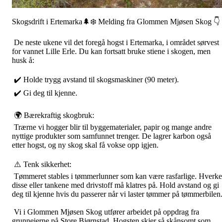
Skogsdrift i Ertemarka🌲❄️ Melding fra Glommen Mjøsen Skog 👇
De neste ukene vil det foregå hogst i Ertemarka, i området sørvest
for vannet Lille Erle. Du kan fortsatt bruke stiene i skogen, men
husk å:
✔️ Holde trygg avstand til skogsmaskiner (90 meter).
✔️ Gi deg til kjenne.
🌍 Bærekraftig skogbruk:
Trærne vi hogger blir til byggematerialer, papir og mange andre
nyttige produkter som samfunnet trenger. De lagrer karbon også
etter hogst, og ny skog skal få vokse opp igjen.
⚠️ Tenk sikkerhet:
Tømmeret stables i tømmerlunner som kan være rasfarlige. Hverk
disse eller tankene med drivstoff må klatres på. Hold avstand og gi
deg til kjenne hvis du passerer når vi laster tømmer på tømmerbilen
Vi i Glommen Mjøsen Skog utfører arbeidet på oppdrag fra
grunneierne på Store Bjørnstad. Hogsten skjer så skånsomt som