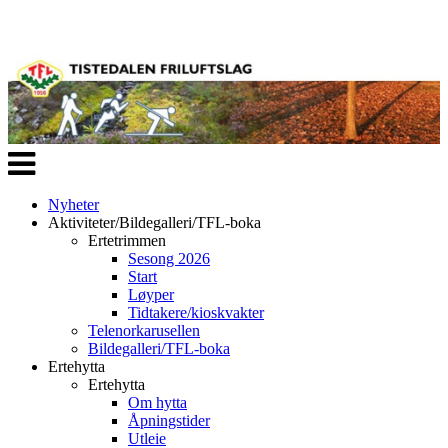
Veksle
navigasjon
Nyheter
Aktiviteter/Bildegalleri/TFL-boka
Ertetrimmen
Sesong 2026
Start
Løyper
Tidtakere/kioskvakter
Telenorkarusellen
Bildegalleri/TFL-boka
Ertehytta
Ertehytta
Om hytta
Åpningstider
Utleie