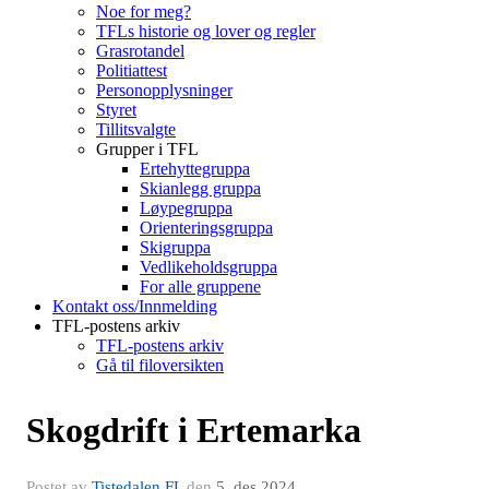
Noe for meg?
TFLs historie og lover og regler
Grasrotandel
Politiattest
Personopplysninger
Styret
Tillitsvalgte
Grupper i TFL
Ertehyttegruppa
Skianlegg gruppa
Løypegruppa
Orienteringsgruppa
Skigruppa
Vedlikeholdsgruppa
For alle gruppene
Kontakt oss/Innmelding
TFL-postens arkiv
TFL-postens arkiv
Gå til filoversikten
Skogdrift i Ertemarka
Postet av
Tistedalen FL
den
5. des 2024