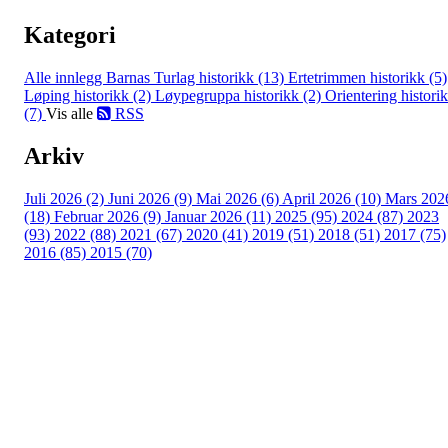
Kategori
Alle innlegg
Barnas Turlag historikk (13)
Ertetrimmen historikk (5)
Løping historikk (2)
Løypegruppa historikk (2)
Orientering histori
(7)
Vis alle
RSS
Arkiv
Juli 2026 (2)
Juni 2026 (9)
Mai 2026 (6)
April 2026 (10)
Mars 202
(18)
Februar 2026 (9)
Januar 2026 (11)
2025 (95)
2024 (87)
2023
(93)
2022 (88)
2021 (67)
2020 (41)
2019 (51)
2018 (51)
2017 (75)
2016 (85)
2015 (70)