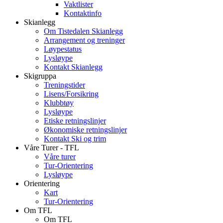
Vaktlister
Kontaktinfo
Skianlegg
Om Tistedalen Skianlegg
Arrangement og treninger
Løypestatus
Lysløype
Kontakt Skianlegg
Skigruppa
Treningstider
Lisens/Forsikring
Klubbtøy
Lysløype
Etiske retningslinjer
Økonomiske retningslinjer
Kontakt Ski og trim
Våre Turer - TFL
Våre turer
Tur-Orientering
Lysløype
Orientering
Kart
Tur-Orientering
Om TFL
Om TFL