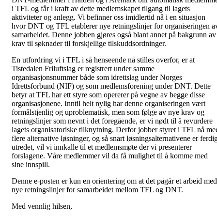
i TFL og får i kraft av dette medlemskapet tilgang til lagets
aktiviteter og anlegg. Vi befinner oss imidlertid nå i en situasjon
hvor DNT og TFL etablerer nye retningslinjer for organiseringen a
samarbeidet. Denne jobben gjøres også blant annet på bakgrunn av
krav til søknader til forskjellige tilskuddsordninger.
En utfordring vi i TFL i så henseende nå stilles overfor, er at
Tistedalen Friluftslag er registrert under samme
organisasjonsnummer både som idrettslag under Norges
Idrettsforbund (NIF) og som medlemsforening under DNT. Dette
betyr at TFL har ett styre som opererer på vegne av begge disse
organisasjonene. Inntil helt nylig har denne organiseringen vært
formålstjenlig og uproblematisk, men som følge av nye krav og
retningslinjer som nevnt i det foregående, er vi nødt til å revurdere
lagets organisatoriske tilknytning. Derfor jobber styret i TFL nå me
flere alternative løsninger, og så snart løsningsalternativene er ferdi
utredet, vil vi innkalle til et medlemsmøte der vi presenterer
forslagene. Våre medlemmer vil da få mulighet til å komme med
sine innspill.
Denne e-posten er kun en orientering om at det pågår et arbeid med
nye retningslinjer for samarbeidet mellom TFL og DNT.
Med vennlig hilsen,