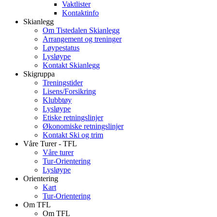
Vaktlister
Kontaktinfo
Skianlegg
Om Tistedalen Skianlegg
Arrangement og treninger
Løypestatus
Lysløype
Kontakt Skianlegg
Skigruppa
Treningstider
Lisens/Forsikring
Klubbtøy
Lysløype
Etiske retningslinjer
Økonomiske retningslinjer
Kontakt Ski og trim
Våre Turer - TFL
Våre turer
Tur-Orientering
Lysløype
Orientering
Kart
Tur-Orientering
Om TFL
Om TFL