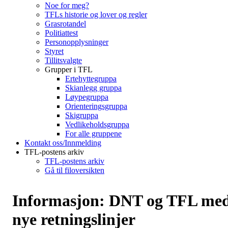
Noe for meg?
TFLs historie og lover og regler
Grasrotandel
Politiattest
Personopplysninger
Styret
Tillitsvalgte
Grupper i TFL
Ertehyttegruppa
Skianlegg gruppa
Løypegruppa
Orienteringsgruppa
Skigruppa
Vedlikeholdsgruppa
For alle gruppene
Kontakt oss/Innmelding
TFL-postens arkiv
TFL-postens arkiv
Gå til filoversikten
Informasjon: DNT og TFL me
nye retningslinjer