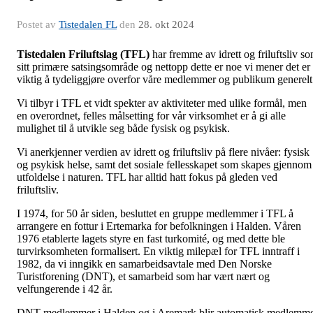
Postet av
Tistedalen FL
den
28. okt 2024
Tistedalen Friluftslag (TFL)
har fremme av idrett og friluftsliv s
sitt primære satsingsområde og nettopp dette er noe vi mener det er
viktig å tydeliggjøre overfor våre medlemmer og publikum generel
Vi tilbyr i TFL et vidt spekter av aktiviteter med ulike formål, men
en overordnet, felles målsetting for vår virksomhet er å gi alle
mulighet til å utvikle seg både fysisk og psykisk.
Vi anerkjenner verdien av idrett og friluftsliv på flere nivåer: fysisk
og psykisk helse, samt det sosiale fellesskapet som skapes gjennom
utfoldelse i naturen. TFL har alltid hatt fokus på gleden ved
friluftsliv.
I 1974, for 50 år siden, besluttet en gruppe medlemmer i TFL å
arrangere en fottur i Ertemarka for befolkningen i Halden. Våren
1976 etablerte lagets styre en fast turkomité, og med dette ble
turvirksomheten formalisert. En viktig milepæl for TFL inntraff i
1982, da vi inngikk en samarbeidsavtale med Den Norske
Turistforening (DNT), et samarbeid som har vært nært og
velfungerende i 42 år.
DNT-medlemmer i Halden og i Aremark blir automatisk medlemm