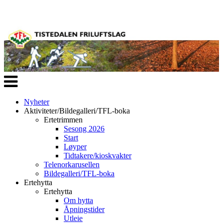
Veksle
navigasjon
Nyheter
Aktiviteter/Bildegalleri/TFL-boka
Ertetrimmen
Sesong 2026
Start
Løyper
Tidtakere/kioskvakter
Telenorkarusellen
Bildegalleri/TFL-boka
Ertehytta
Ertehytta
Om hytta
Åpningstider
Utleie