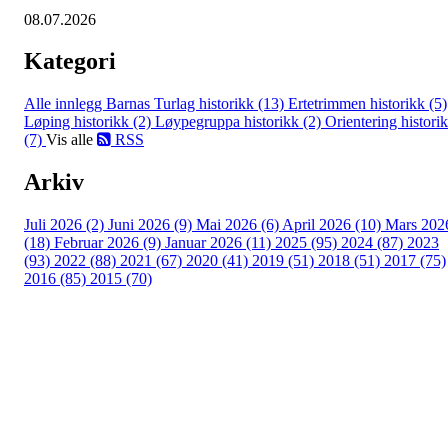
08.07.2026
Kategori
Alle innlegg
Barnas Turlag historikk (13)
Ertetrimmen historikk (5)
Løping historikk (2)
Løypegruppa historikk (2)
Orientering histori
(7)
Vis alle
RSS
Arkiv
Juli 2026 (2)
Juni 2026 (9)
Mai 2026 (6)
April 2026 (10)
Mars 202
(18)
Februar 2026 (9)
Januar 2026 (11)
2025 (95)
2024 (87)
2023
(93)
2022 (88)
2021 (67)
2020 (41)
2019 (51)
2018 (51)
2017 (75)
2016 (85)
2015 (70)