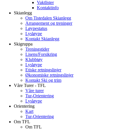
Vaktlister
Kontaktinfo
Skianlegg
Om Tistedalen Skianlegg
Arrangement og treninger
Løypestatus
Lysløype
Kontakt Skianlegg
Skigruppa
Treningstider
Lisens/Forsikring
Klubbtøy
Lysløype
Etiske retningslinjer
Økonomiske retningslinjer
Kontakt Ski og trim
Våre Turer - TFL
Våre turer
Tur-Orientering
Lysløype
Orientering
Kart
Tur-Orientering
Om TFL
Om TFL