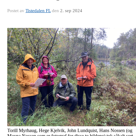
Postet av
Tistedalen FL
den
2. sep 2024
Torill Myrhaug, Hege Kjelvik, John Lundquist, Hans Nossen (og
Mayna Nossen som er fotograf for disse to bildene) tok såkalt sort