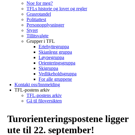
Noe for meg?
TFLs historie og lover og regler
Grasrotandel
Politiattest
Personopplysninger
Styret
Tillitsvalgte
Grupper i TFL
Ertehyttegruppa
Skianlegg gruppa
Løypegruppa
Orienteringsgruppa
Skigruppa
Vedlikeholdsgruppa
For alle gruppene
Kontakt oss/Innmelding
TFL-postens arkiv
TFL-postens arkiv
Gå til filoversikten
Turorienteringspostene ligger
ute til 22. september!