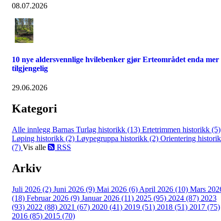
08.07.2026
10 nye aldersvennlige hvilebenker gjør Erteområdet enda mer
tilgjengelig
29.06.2026
Kategori
Alle innlegg
Barnas Turlag historikk (13)
Ertetrimmen historikk (5)
Løping historikk (2)
Løypegruppa historikk (2)
Orientering histori
(7)
Vis alle
RSS
Arkiv
Juli 2026 (2)
Juni 2026 (9)
Mai 2026 (6)
April 2026 (10)
Mars 202
(18)
Februar 2026 (9)
Januar 2026 (11)
2025 (95)
2024 (87)
2023
(93)
2022 (88)
2021 (67)
2020 (41)
2019 (51)
2018 (51)
2017 (75)
2016 (85)
2015 (70)