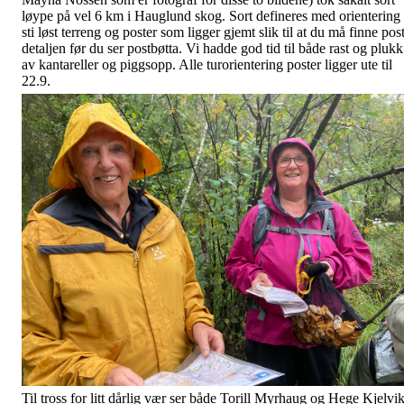
løype på vel 6 km i Hauglund skog. Sort defineres med orientering 
sti løst terreng og poster som ligger gjemt slik til at du må finne pos
detaljen før du ser postbøtta. Vi hadde god tid til både rast og plukk
av kantareller og piggsopp. Alle turorientering poster ligger ute til
22.9.
Til tross for litt dårlig vær ser både Torill Myrhaug og Hege Kjelvi