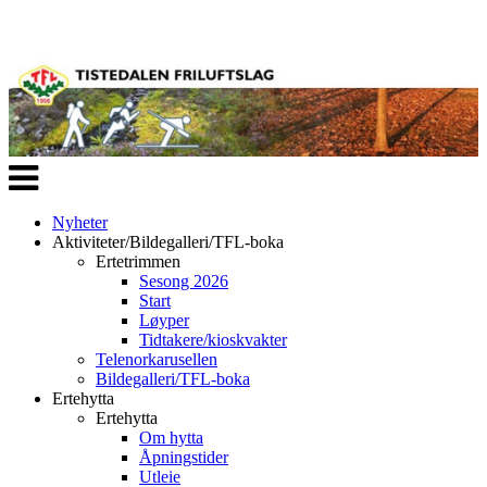
Veksle
navigasjon
Nyheter
Aktiviteter/Bildegalleri/TFL-boka
Ertetrimmen
Sesong 2026
Start
Løyper
Tidtakere/kioskvakter
Telenorkarusellen
Bildegalleri/TFL-boka
Ertehytta
Ertehytta
Om hytta
Åpningstider
Utleie