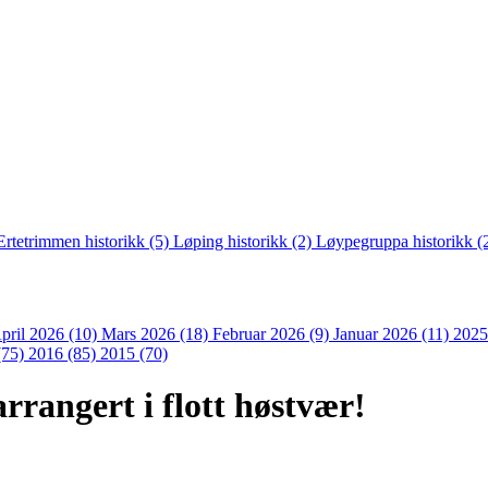
Ertetrimmen historikk (5)
Løping historikk (2)
Løypegruppa historikk (
pril 2026 (10)
Mars 2026 (18)
Februar 2026 (9)
Januar 2026 (11)
2025
(75)
2016 (85)
2015 (70)
rangert i flott høstvær!