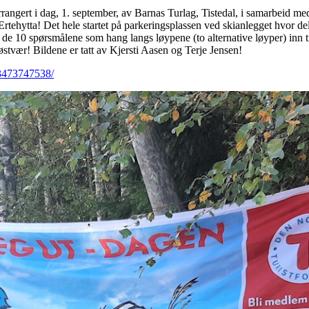
angert i dag, 1. september, av Barnas Turlag, Tistedal, i samarbeid m
 Ertehytta! Det hele startet på parkeringsplassen ved skianlegget hvor d
 de 10 spørsmålene som hang langs løypene (to alternative løyper) inn ti
stvær! Bildene er tatt av Kjersti Aasen og Terje Jensen!
73473747538/