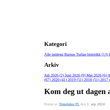
Kategori
Alle innlegg
Barnas Turlag historikk (13)
Arkiv
Juli 2026 (2)
Juni 2026 (9)
Mai 2026 (6)
A
(67)
2020 (41)
2019 (51)
2018 (51)
2017 
Kom deg ut dagen ar
Postet av
Tistedalen FL
den
1. sep 2024