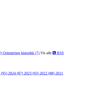
2)
Orientering historikk (7)
Vis alle
RSS
 (95)
2024 (87)
2023 (93)
2022 (88)
2021