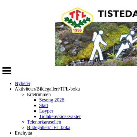
Veksle
navigasjon
Nyheter
Aktiviteter/Bildegalleri/TFL-boka
Ertetrimmen
Sesong 2026
Start
Løyper
Tidtakere/kioskvakter
Telenorkarusellen
Bildegalleri/TFL-boka
Ertehytta