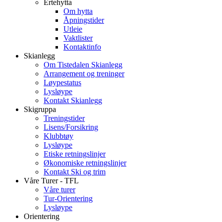
Ertehytta
Om hytta
Åpningstider
Utleie
Vaktlister
Kontaktinfo
Skianlegg
Om Tistedalen Skianlegg
Arrangement og treninger
Løypestatus
Lysløype
Kontakt Skianlegg
Skigruppa
Treningstider
Lisens/Forsikring
Klubbtøy
Lysløype
Etiske retningslinjer
Økonomiske retningslinjer
Kontakt Ski og trim
Våre Turer - TFL
Våre turer
Tur-Orientering
Lysløype
Orientering