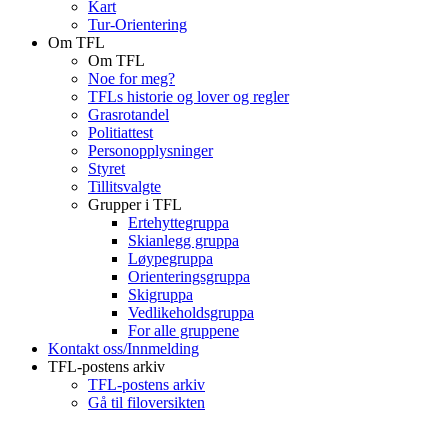
Kart
Tur-Orientering
Om TFL
Om TFL
Noe for meg?
TFLs historie og lover og regler
Grasrotandel
Politiattest
Personopplysninger
Styret
Tillitsvalgte
Grupper i TFL
Ertehyttegruppa
Skianlegg gruppa
Løypegruppa
Orienteringsgruppa
Skigruppa
Vedlikeholdsgruppa
For alle gruppene
Kontakt oss/Innmelding
TFL-postens arkiv
TFL-postens arkiv
Gå til filoversikten