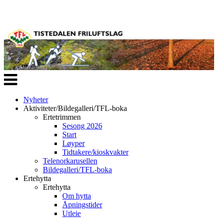
Veksle
navigasjon
Nyheter
Aktiviteter/Bildegalleri/TFL-boka
Ertetrimmen
Sesong 2026
Start
Løyper
Tidtakere/kioskvakter
Telenorkarusellen
Bildegalleri/TFL-boka
Ertehytta
Ertehytta
Om hytta
Åpningstider
Utleie