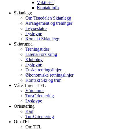
Vaktlister
Kontaktinfo
Skianlegg
Om Tistedalen Skianlegg
Arrangement og treninger
Løypestatus
Lysløype
Kontakt Skianlegg
Skigruppa
Treningstider
Lisens/Forsikring
Klubbtøy
Lysløype
Etiske retningslinjer
Økonomiske retningslinjer
Kontakt Ski og trim
Våre Turer - TFL
Våre turer
Tur-Orientering
Lysløype
Orientering
Kart
Tur-Orientering
Om TFL
Om TFL