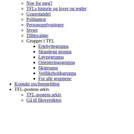
Noe for meg?
TFLs historie og lover og regler
Grasrotandel
Politiattest
Personopplysninger
Styret
Tillitsvalgte
Grupper i TFL
Ertehyttegruppa
Skianlegg gruppa
Løypegruppa
Orienteringsgruppa
Skigruppa
Vedlikeholdsgruppa
For alle gruppene
Kontakt oss/Innmelding
TFL-postens arkiv
TFL-postens arkiv
Gå til filoversikten