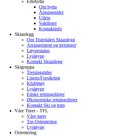
Ertehytta
Om hytta
Åpningstider
Utleie
Vaktlister
Kontaktinfo
Skianlegg
Om Tistedalen Skianlegg
Arrangement og treninger
Løypestatus
Lysløype
Kontakt Skianlegg
Skigruppa
Treningstider
Lisens/Forsikring
Klubbtøy
Lysløype
Etiske retningslinjer
Økonomiske retningslinjer
Kontakt Ski og trim
Våre Turer - TFL
Våre turer
Tur-Orientering
Lysløype
Orientering