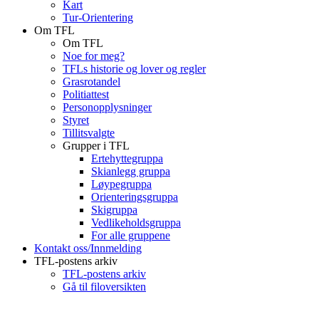
Kart
Tur-Orientering
Om TFL
Om TFL
Noe for meg?
TFLs historie og lover og regler
Grasrotandel
Politiattest
Personopplysninger
Styret
Tillitsvalgte
Grupper i TFL
Ertehyttegruppa
Skianlegg gruppa
Løypegruppa
Orienteringsgruppa
Skigruppa
Vedlikeholdsgruppa
For alle gruppene
Kontakt oss/Innmelding
TFL-postens arkiv
TFL-postens arkiv
Gå til filoversikten