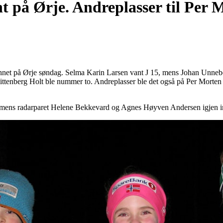
t på Ørje. Andreplasser til Per 
et på Ørje søndag. Selma Karin Larsen vant J 15, mens Johan Unneberg
Glittenberg Holt ble nummer to. Andreplasser ble det også på Per Mort
ens radarparet Helene Bekkevard og Agnes Høyven Andersen igjen im