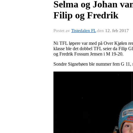
Selma og Johan van
Filip og Fredrik
Postet av
Tistedalen FL
den
12. feb 2017
Ni TFL løpere var med på Over Kjølen renn
klasse ble det dobbel TFL seier da Filip 
og Fredrik Fossum Jensen i M 19-20.
Sondre Signebøen ble nummer fem G 11, m