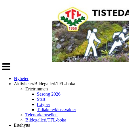
Veksle
navigasjon
Nyheter
Aktiviteter/Bildegalleri/TFL-boka
Ertetrimmen
Sesong 2026
Start
Løyper
Tidtakere/kioskvakter
Telenorkarusellen
Bildegalleri/TFL-boka
Ertehytta