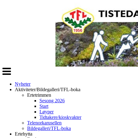
Veksle
navigasjon
Nyheter
Aktiviteter/Bildegalleri/TFL-boka
Ertetrimmen
Sesong 2026
Start
Løyper
Tidtakere/kioskvakter
Telenorkarusellen
Bildegalleri/TFL-boka
Ertehytta