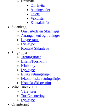
Ertehytta
Om hytta
Åpningstider
Utleie
Vaktlister
Kontaktinfo
Skianlegg
Om Tistedalen Skianlegg
Arrangement og treninger
Løypestatus
Lysløype
Kontakt Skianlegg
Skigruppa
Treningstider
Lisens/Forsikring
Klubbtøy
Lysløype
Etiske retningslinjer
Økonomiske retningslinjer
Kontakt Ski og trim
Våre Turer - TFL
Våre turer
Tur-Orientering
Lysløype
Orientering