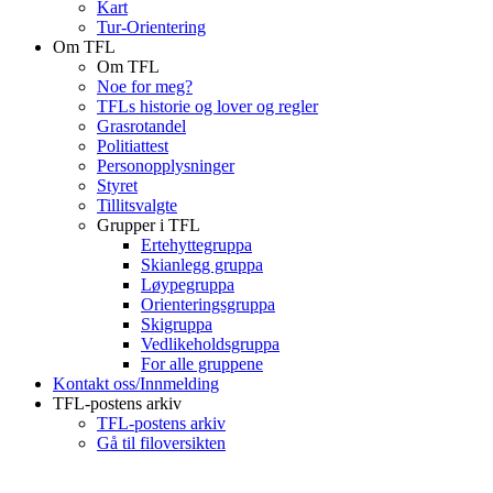
Kart
Tur-Orientering
Om TFL
Om TFL
Noe for meg?
TFLs historie og lover og regler
Grasrotandel
Politiattest
Personopplysninger
Styret
Tillitsvalgte
Grupper i TFL
Ertehyttegruppa
Skianlegg gruppa
Løypegruppa
Orienteringsgruppa
Skigruppa
Vedlikeholdsgruppa
For alle gruppene
Kontakt oss/Innmelding
TFL-postens arkiv
TFL-postens arkiv
Gå til filoversikten