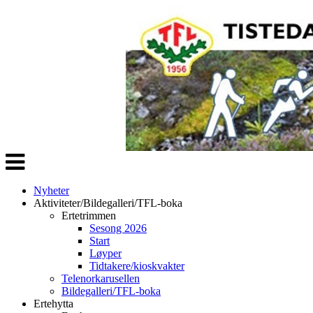
Veksle
navigasjon
Nyheter
Aktiviteter/Bildegalleri/TFL-boka
Ertetrimmen
Sesong 2026
Start
Løyper
Tidtakere/kioskvakter
Telenorkarusellen
Bildegalleri/TFL-boka
Ertehytta