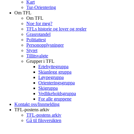
Kart
Tur-Orientering
Om TFL
Om TFL
Noe for meg?
TFLs historie og lover og regler
Grasrotandel
Politiattest
Personopplysninger
Styret
Tillitsvalgte
Grupper i TFL
Ertehyttegruppa
Skianlegg gruppa
Løypegruppa
Orienteringsgruppa
Skigruppa
Vedlikeholdsgruppa
For alle gruppene
Kontakt oss/Innmelding
TFL-postens arkiv
TFL-postens arkiv
Gå til filoversikten