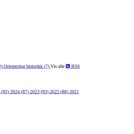
2)
Orientering historikk (7)
Vis alle
RSS
 (95)
2024 (87)
2023 (93)
2022 (88)
2021