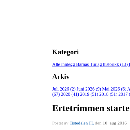
Kategori
Alle innlegg
Barnas Turlag historikk (13)
Arkiv
Juli 2026 (2)
Juni 2026 (9)
Mai 2026 (6)
A
(67)
2020 (41)
2019 (51)
2018 (51)
2017 
Ertetrimmen starte
Postet av
Tistedalen FL
den
10. aug 2016