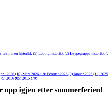
Ertetrimmen historikk (5)
Løping historikk (2)
Løypegruppa historikk (
pril 2026 (10)
Mars 2026 (18)
Februar 2026 (9)
Januar 2026 (11)
2025
(75)
2016 (85)
2015 (70)
r opp igjen etter sommerferien!