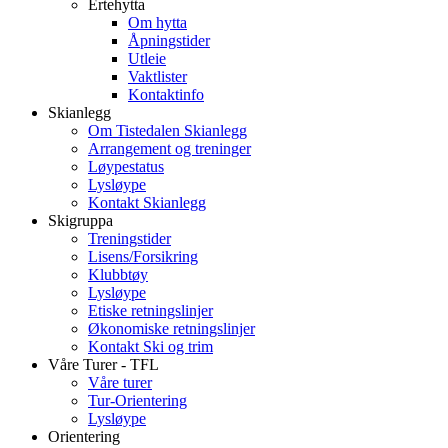
Ertehytta
Om hytta
Åpningstider
Utleie
Vaktlister
Kontaktinfo
Skianlegg
Om Tistedalen Skianlegg
Arrangement og treninger
Løypestatus
Lysløype
Kontakt Skianlegg
Skigruppa
Treningstider
Lisens/Forsikring
Klubbtøy
Lysløype
Etiske retningslinjer
Økonomiske retningslinjer
Kontakt Ski og trim
Våre Turer - TFL
Våre turer
Tur-Orientering
Lysløype
Orientering