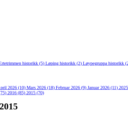
Ertetrimmen historikk (5)
Løping historikk (2)
Løypegruppa historikk (
pril 2026 (10)
Mars 2026 (18)
Februar 2026 (9)
Januar 2026 (11)
2025
(75)
2016 (85)
2015 (70)
 2015