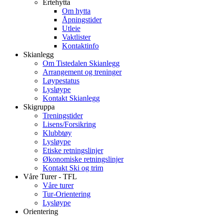
Ertehytta
Om hytta
Åpningstider
Utleie
Vaktlister
Kontaktinfo
Skianlegg
Om Tistedalen Skianlegg
Arrangement og treninger
Løypestatus
Lysløype
Kontakt Skianlegg
Skigruppa
Treningstider
Lisens/Forsikring
Klubbtøy
Lysløype
Etiske retningslinjer
Økonomiske retningslinjer
Kontakt Ski og trim
Våre Turer - TFL
Våre turer
Tur-Orientering
Lysløype
Orientering