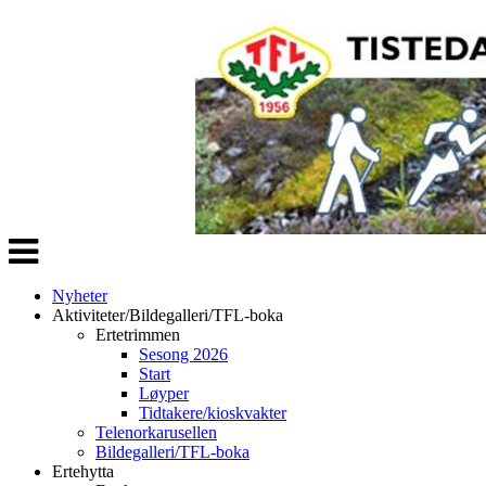
Veksle
navigasjon
Nyheter
Aktiviteter/Bildegalleri/TFL-boka
Ertetrimmen
Sesong 2026
Start
Løyper
Tidtakere/kioskvakter
Telenorkarusellen
Bildegalleri/TFL-boka
Ertehytta