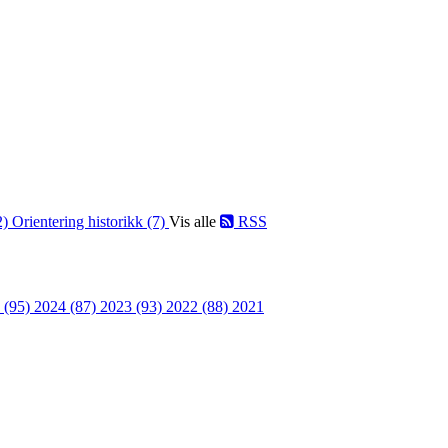
2)
Orientering historikk (7)
Vis alle
RSS
 (95)
2024 (87)
2023 (93)
2022 (88)
2021