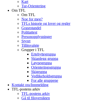
Kart
Tur-Orientering
Om TFL
Om TFL
Noe for meg?
TFLs historie og lover og regler
Grasrotandel
Politiattest
Personopplysninger
Styret
Tillitsvalgte
Grupper i TFL
Ertehyttegruppa
Skianlegg gruppa
Løypegruppa
Orienteringsgruppa
Skigruppa
Vedlikeholdsgruppa
For alle gruppene
Kontakt oss/Innmelding
TFL-postens arkiv
TFL-postens arkiv
Gå til filoversikten