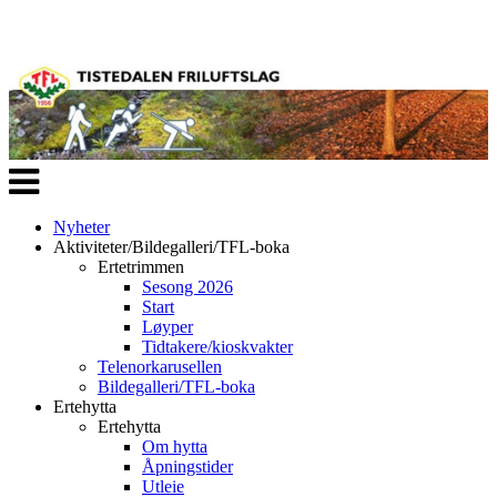
Veksle
navigasjon
Nyheter
Aktiviteter/Bildegalleri/TFL-boka
Ertetrimmen
Sesong 2026
Start
Løyper
Tidtakere/kioskvakter
Telenorkarusellen
Bildegalleri/TFL-boka
Ertehytta
Ertehytta
Om hytta
Åpningstider
Utleie