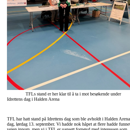
TFLs stand er her klar til å ta i mot besøkende under
Idrettens dag i Halden Arena
TFL har hatt stand på Idrettens dag som ble avholdt i Halden Arena
dag, lørdag 13. september. Vi hadde nok håpet at flere hadde funne
veien innom, men vi i TFL er uansett fornøyd med interessen som