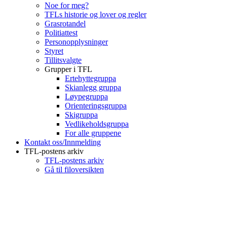
Noe for meg?
TFLs historie og lover og regler
Grasrotandel
Politiattest
Personopplysninger
Styret
Tillitsvalgte
Grupper i TFL
Ertehyttegruppa
Skianlegg gruppa
Løypegruppa
Orienteringsgruppa
Skigruppa
Vedlikeholdsgruppa
For alle gruppene
Kontakt oss/Innmelding
TFL-postens arkiv
TFL-postens arkiv
Gå til filoversikten