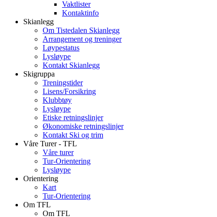
Vaktlister
Kontaktinfo
Skianlegg
Om Tistedalen Skianlegg
Arrangement og treninger
Løypestatus
Lysløype
Kontakt Skianlegg
Skigruppa
Treningstider
Lisens/Forsikring
Klubbtøy
Lysløype
Etiske retningslinjer
Økonomiske retningslinjer
Kontakt Ski og trim
Våre Turer - TFL
Våre turer
Tur-Orientering
Lysløype
Orientering
Kart
Tur-Orientering
Om TFL
Om TFL