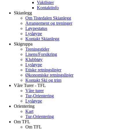
Vaktlister
Kontaktinfo
Skianlegg
Om Tistedalen Skianlegg
Arrangement og treninger
Løypestatus
Lysløype
Kontakt Skianlegg
Skigruppa
Treningstider
Lisens/Forsikring
Klubbtøy
Lysløype
Etiske retningslinjer
Økonomiske retningslinjer
Kontakt Ski og trim
Våre Turer - TFL
Våre turer
Tur-Orientering
Lysløype
Orientering
Kart
Tur-Orientering
Om TFL
Om TFL