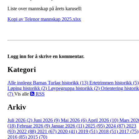
Liste over mannskap på årets karusell:
Kopi av Telenor mannskap 2025.xlsx
Logg inn for å skrive en kommentar.
Kategori
Alle innlegg
Barnas Turlag historikk (13)
Ertetrimmen historikk (5)
Løping historikk (2)
Løypegruppa historikk (2)
Orientering histori
(7)
Vis alle
RSS
Arkiv
Juli 2026 (2)
Juni 2026 (9)
Mai 2026 (6)
April 2026 (10)
Mars 202
(18)
Februar 2026 (9)
Januar 2026 (11)
2025 (95)
2024 (87)
2023
(93)
2022 (88)
2021 (67)
2020 (41)
2019 (51)
2018 (51)
2017 (75)
2016 (85)
2015 (70)