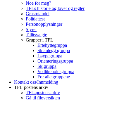
Noe for meg?
TFLs historie og lover og regler
Grasrotandel
Politiattest
Personopplysninger
Styret
Tillitsvalgte
Grupper i TFL
Ertehyttegruppa
Skianlegg gruppa
Løypegruppa
Orienteringsgruppa
Skigruppa
Vedlikeholdsgruppa
For alle gruppene
Kontakt oss/Innmelding
TFL-postens arkiv
TFL-postens arkiv
Gå til filoversikten