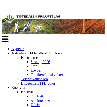
Veksle
navigasjon
Nyheter
Aktiviteter/Bildegalleri/TFL-boka
Ertetrimmen
Sesong 2026
Start
Løyper
Tidtakere/kioskvakter
Telenorkarusellen
Bildegalleri/TFL-boka
Ertehytta
Ertehytta
Om hytta
Åpningstider
Utleie