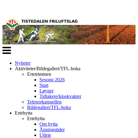
Veksle
navigasjon
Nyheter
Aktiviteter/Bildegalleri/TFL-boka
Ertetrimmen
Sesong 2026
Start
Løyper
Tidtakere/kioskvakter
Telenorkarusellen
Bildegalleri/TFL-boka
Ertehytta
Ertehytta
Om hytta
Åpningstider
Utleie