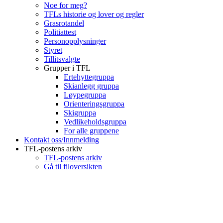
Noe for meg?
TFLs historie og lover og regler
Grasrotandel
Politiattest
Personopplysninger
Styret
Tillitsvalgte
Grupper i TFL
Ertehyttegruppa
Skianlegg gruppa
Løypegruppa
Orienteringsgruppa
Skigruppa
Vedlikeholdsgruppa
For alle gruppene
Kontakt oss/Innmelding
TFL-postens arkiv
TFL-postens arkiv
Gå til filoversikten