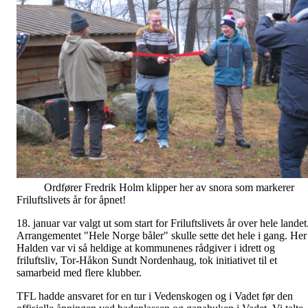
Ordfører Fredrik Holm klipper her av snora som markerer
Friluftslivets år for åpnet!
18. januar var valgt ut som start for Friluftslivets år over hele landet
Arrangementet "Hele Norge båler" skulle sette det hele i gang. Her 
Halden var vi så heldige at kommunenes rådgiver i idrett og
friluftsliv, Tor-Håkon Sundt Nordenhaug, tok initiativet til et
samarbeid med flere klubber.
TFL hadde ansvaret for en tur i Vedenskogen og i Vadet før den