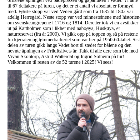
offisielle åpningen ved badeplassen og gapahuken i Vadet. Vi talte
til 67 deltakere på turen, og det er et antall vi absolutt er fornøyd
med. Første stopp var ved Veden gård som fra 1635 til 1802 var
adelig Herregård. Neste stopp var ved minnesteinene med historien
om svenskeangrepene i 1716 og 1814. Deretter tok vi en avstikker
ut på Kattholmen som i likhet med naboøya, Huskøya, er
naturreservat (fra år 2000). Vi gikk opp på toppen og så på restene
fra kjerraten og tømmerbarkeriet som var her på 1950-60-tallet. Sist
delen av turen gikk langs Vadet bort til stedet for bålene og den
nevnte åpningen av Friluftslivets år. Takk til alle dere som ble med
Vivan Skontorp, Astrid Watterdal og Ingrid Solheim på tur!
Velkommen til resten av de 52 turene i 2025! Vi sees!