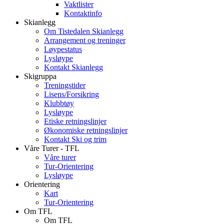
Vaktlister
Kontaktinfo
Skianlegg
Om Tistedalen Skianlegg
Arrangement og treninger
Løypestatus
Lysløype
Kontakt Skianlegg
Skigruppa
Treningstider
Lisens/Forsikring
Klubbtøy
Lysløype
Etiske retningslinjer
Økonomiske retningslinjer
Kontakt Ski og trim
Våre Turer - TFL
Våre turer
Tur-Orientering
Lysløype
Orientering
Kart
Tur-Orientering
Om TFL
Om TFL