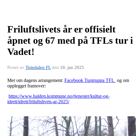
Friluftslivets år er offisielt
åpnet og 67 med på TFLs tur i
Vadet!
Postet av
Tistedalen FL
den
18. jan 2025
Mer om dagens arrangement:
Facebook Turgruppa TFL
og om
opplegget framover:
https://www.halden.kommune.no/tjenester/kultur-og-
idrett/idrett/friluftslivets-ar-2025/