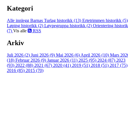
Kategori
Alle innlegg
Barnas Turlag historikk (13)
Ertetrimmen historikk (5)
Løping historikk (2)
Løypegruppa historikk (2)
Orientering histori
(7)
Vis alle
RSS
Arkiv
Juli 2026 (2)
Juni 2026 (9)
Mai 2026 (6)
April 2026 (10)
Mars 202
(18)
Februar 2026 (9)
Januar 2026 (11)
2025 (95)
2024 (87)
2023
(93)
2022 (88)
2021 (67)
2020 (41)
2019 (51)
2018 (51)
2017 (75)
2016 (85)
2015 (70)