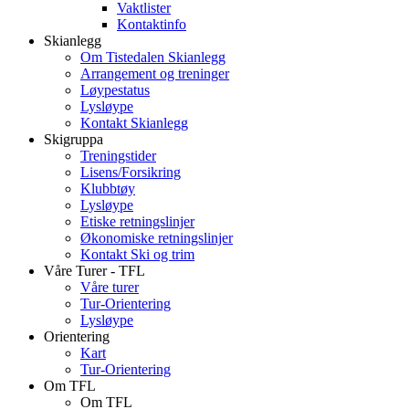
Vaktlister
Kontaktinfo
Skianlegg
Om Tistedalen Skianlegg
Arrangement og treninger
Løypestatus
Lysløype
Kontakt Skianlegg
Skigruppa
Treningstider
Lisens/Forsikring
Klubbtøy
Lysløype
Etiske retningslinjer
Økonomiske retningslinjer
Kontakt Ski og trim
Våre Turer - TFL
Våre turer
Tur-Orientering
Lysløype
Orientering
Kart
Tur-Orientering
Om TFL
Om TFL