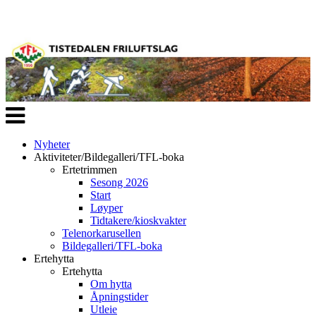
Veksle
navigasjon
Nyheter
Aktiviteter/Bildegalleri/TFL-boka
Ertetrimmen
Sesong 2026
Start
Løyper
Tidtakere/kioskvakter
Telenorkarusellen
Bildegalleri/TFL-boka
Ertehytta
Ertehytta
Om hytta
Åpningstider
Utleie