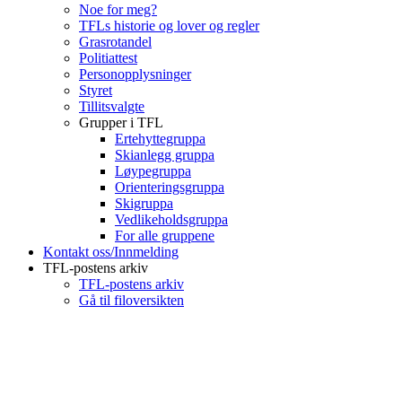
Noe for meg?
TFLs historie og lover og regler
Grasrotandel
Politiattest
Personopplysninger
Styret
Tillitsvalgte
Grupper i TFL
Ertehyttegruppa
Skianlegg gruppa
Løypegruppa
Orienteringsgruppa
Skigruppa
Vedlikeholdsgruppa
For alle gruppene
Kontakt oss/Innmelding
TFL-postens arkiv
TFL-postens arkiv
Gå til filoversikten