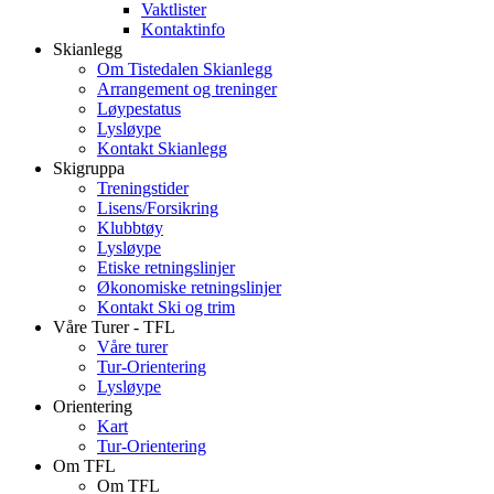
Vaktlister
Kontaktinfo
Skianlegg
Om Tistedalen Skianlegg
Arrangement og treninger
Løypestatus
Lysløype
Kontakt Skianlegg
Skigruppa
Treningstider
Lisens/Forsikring
Klubbtøy
Lysløype
Etiske retningslinjer
Økonomiske retningslinjer
Kontakt Ski og trim
Våre Turer - TFL
Våre turer
Tur-Orientering
Lysløype
Orientering
Kart
Tur-Orientering
Om TFL
Om TFL