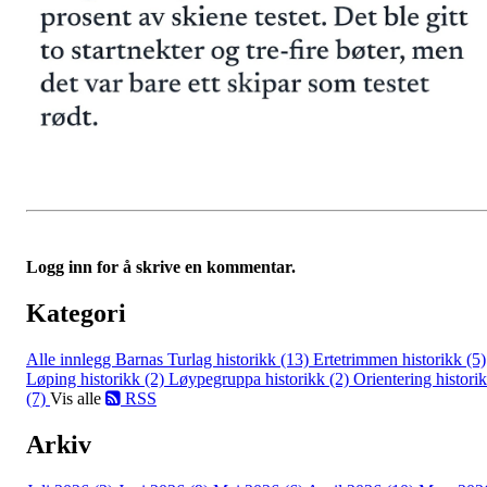
Logg inn for å skrive en kommentar.
Kategori
Alle innlegg
Barnas Turlag historikk (13)
Ertetrimmen historikk (5)
Løping historikk (2)
Løypegruppa historikk (2)
Orientering histori
(7)
Vis alle
RSS
Arkiv