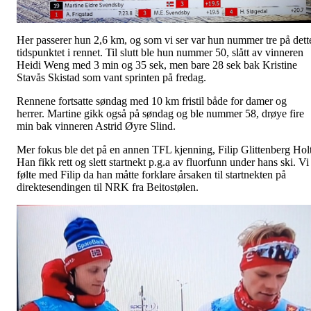
Her passerer hun 2,6 km, og som vi ser var hun nummer tre på dett
tidspunktet i rennet. Til slutt ble hun nummer 50, slått av vinneren
Heidi Weng med 3 min og 35 sek, men bare 28 sek bak Kristine
Stavås Skistad som vant sprinten på fredag.
Rennene fortsatte søndag med 10 km fristil både for damer og
herrer. Martine gikk også på søndag og ble nummer 58, drøye fire
min bak vinneren Astrid Øyre Slind.
Mer fokus ble det på en annen TFL kjenning, Filip Glittenberg Holt
Han fikk rett og slett startnekt p.g.a av fluorfunn under hans ski. Vi
følte med Filip da han måtte forklare årsaken til startnekten på
direktesendingen til NRK fra Beitostølen.