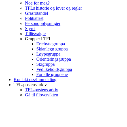
Noe for meg?
TFLs historie og lover og regler
Grasrotandel
Politiattest
Personopplysninger
Styret
Tillitsvalgte
Grupper i TFL
Ertehyttegruppa
Skianlegg gruppa
Løypegruppa
Orienteringsgruppa
Skigruppa
Vedlikeholdsgruppa
For alle gruppene
Kontakt oss/Innmelding
TFL-postens arkiv
TFL-postens arkiv
Gå til filoversikten