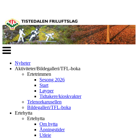
Veksle
navigasjon
Nyheter
Aktiviteter/Bildegalleri/TFL-boka
Ertetrimmen
Sesong 2026
Start
Løyper
Tidtakere/kioskvakter
Telenorkarusellen
Bildegalleri/TFL-boka
Ertehytta
Ertehytta
Om hytta
Åpningstider
Utleie