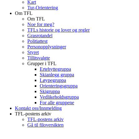
Kart
Tur-Orientering
Om TFL
Om TFL
Noe for meg?
TFLs historie og lover og regler
Grasrotandel
Politiattest
Personopplysninger
Styret
Tillitsvalgte
Grupper i TFL
Ertehyttegruppa
Skianlegg gruppa
Løypegruppa
Orienteringsgruppa
Skigruppa
Vedlikeholdsgruppa
For alle gruppene
Kontakt oss/Innmelding
TFL-postens arkiv
TFL-postens arkiv
Gå til filoversikten