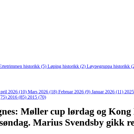
Ertetrimmen historikk (5)
Løping historikk (2)
Løypegruppa historikk (
pril 2026 (10)
Mars 2026 (18)
Februar 2026 (9)
Januar 2026 (11)
2025
(75)
2016 (85)
2015 (70)
Agnes: Møller cup lørdag og Kong
 søndag. Marius Svendsby gikk r