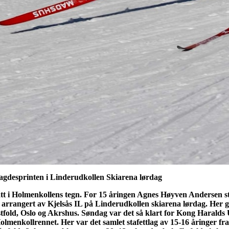
desprinten i Linderudkollen Skiarena lørdag
tått i Holmenkollens tegn. For 15 åringen Agnes Høyven Andersen st
arrangert av Kjelsås IL på Linderudkollen skiarena lørdag. Her g
stfold, Oslo og Akrshus. Søndag var det så klart for Kong Harald
menkollrennet. Her var det samlet stafettlag av 15-16 åringer fra h