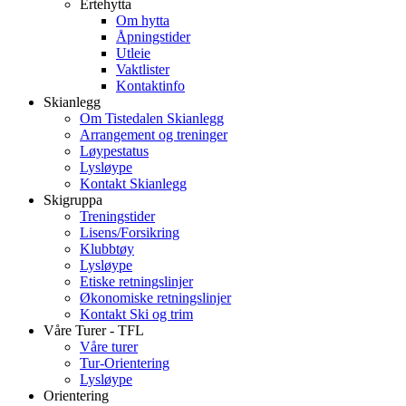
Ertehytta
Om hytta
Åpningstider
Utleie
Vaktlister
Kontaktinfo
Skianlegg
Om Tistedalen Skianlegg
Arrangement og treninger
Løypestatus
Lysløype
Kontakt Skianlegg
Skigruppa
Treningstider
Lisens/Forsikring
Klubbtøy
Lysløype
Etiske retningslinjer
Økonomiske retningslinjer
Kontakt Ski og trim
Våre Turer - TFL
Våre turer
Tur-Orientering
Lysløype
Orientering