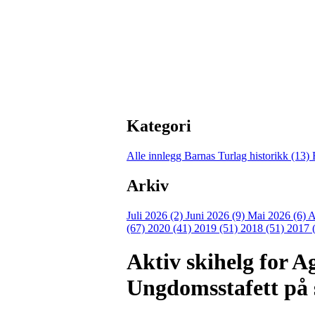
Kategori
Alle innlegg
Barnas Turlag historikk (13)
Arkiv
Juli 2026 (2)
Juni 2026 (9)
Mai 2026 (6)
A
(67)
2020 (41)
2019 (51)
2018 (51)
2017 
Aktiv skihelg for 
Ungdomsstafett på