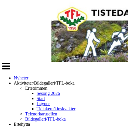
Veksle
navigasjon
Nyheter
Aktiviteter/Bildegalleri/TFL-boka
Ertetrimmen
Sesong 2026
Start
Løyper
Tidtakere/kioskvakter
Telenorkarusellen
Bildegalleri/TFL-boka
Ertehytta