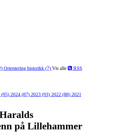
2)
Orientering historikk (7)
Vis alle
RSS
 (95)
2024 (87)
2023 (93)
2022 (88)
2021
 Haralds
enn på Lillehammer