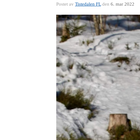
Postet av
Tistedalen FL
den
6. mar 2022