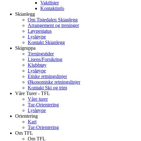
Vaktlister
Kontaktinfo
Skianlegg
Om Tistedalen Skianlegg
Arrangement og treninger
Løypestatus
Lysløype
Kontakt Skianlegg
Skigruppa
Treningstider
Lisens/Forsikring
Klubbtøy
Lysløype
Etiske retningslinjer
Økonomiske retningslinjer
Kontakt Ski og trim
Våre Turer - TFL
Våre turer
Tur-Orientering
Lysløype
Orientering
Kart
Tur-Orientering
Om TFL
Om TFL