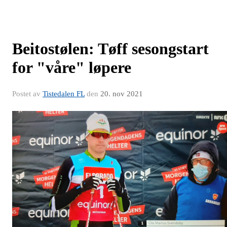
Beitostølen: Tøff sesongstart
for "våre" løpere
Postet av
Tistedalen FL
den
20. nov 2021