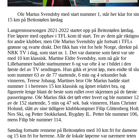
Ole Marius Svendsby med start nummer 1, står her klar for sin
15 km på Beitostølen lørdag
Langrennssesongen 2021-2022 startet opp på Beitostølen lørdag.
Fire løpere med opphav i TFL kom til start. Tre av dem går riktign
for andre klubber, men Ole Marius Svendsby går fortsatt i TFLs
grønne og svarte drakt. Det fikk han vist for hele Norge, direkte på
NRK TV i dag, som start nr. 1. Det var damene som først var ute
med 10 km klassisk. Martine Eldre Svendsby, som nå går for
Lillehammer hadde startnummer 6 og var ofte å se i bildet i den
første del av TV sendingen. Hun gikk et jevnt løp, men endte til slu
som nummer 63 av de 77 startende, 6 min og 4 sekunder bak
vinneren, Terese Johaug. Martines bror Ole Marius hadde start
nummer 1 i herrenes 15 km klassisk og åpnet relativt bra, og
figurerte lenge blant de beste som rullet over skjermen på de første
passeringene. Ole Marius fikk det tøft etter hvert og ble nummer 1
av de 152 startende, 5 min og 47 sek. bak vinneren, Hans Christer
Holund, slått av sine tidligere klubbkompiser Filip Glittenberg Holt
Nes Ski, og Petter Stokkeland, Bygdøy IL. Petter ble nummer 106,
mens Filip ble nummer 114.
Søndag fortsatte rennene på Beitostølen med 10 km fri for damene
og 15 km fri for herrene. Alle de lokale løperne var nærmere teten