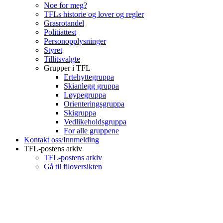
Noe for meg?
TFLs historie og lover og regler
Grasrotandel
Politiattest
Personopplysninger
Styret
Tillitsvalgte
Grupper i TFL
Ertehyttegruppa
Skianlegg gruppa
Løypegruppa
Orienteringsgruppa
Skigruppa
Vedlikeholdsgruppa
For alle gruppene
Kontakt oss/Innmelding
TFL-postens arkiv
TFL-postens arkiv
Gå til filoversikten