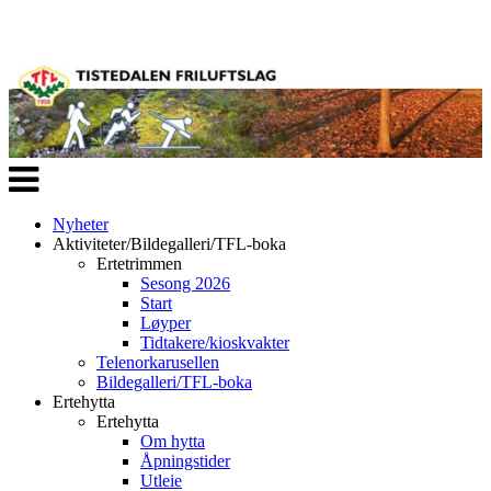
Veksle
navigasjon
Nyheter
Aktiviteter/Bildegalleri/TFL-boka
Ertetrimmen
Sesong 2026
Start
Løyper
Tidtakere/kioskvakter
Telenorkarusellen
Bildegalleri/TFL-boka
Ertehytta
Ertehytta
Om hytta
Åpningstider
Utleie