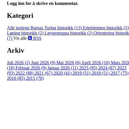
Logg inn for å skrive en kommentar.
Kategori
Alle innlegg
Barnas Turlag historikk (13)
Ertetrimmen historikk (5)
Løping historikk (2)
Løypegruppa historikk (2)
Orientering histori
(7)
Vis alle
RSS
Arkiv
Juli 2026 (2)
Juni 2026 (9)
Mai 2026 (6)
April 2026 (10)
Mars 202
(18)
Februar 2026 (9)
Januar 2026 (11)
2025 (95)
2024 (87)
2023
(93)
2022 (88)
2021 (67)
2020 (41)
2019 (51)
2018 (51)
2017 (75)
2016 (85)
2015 (70)