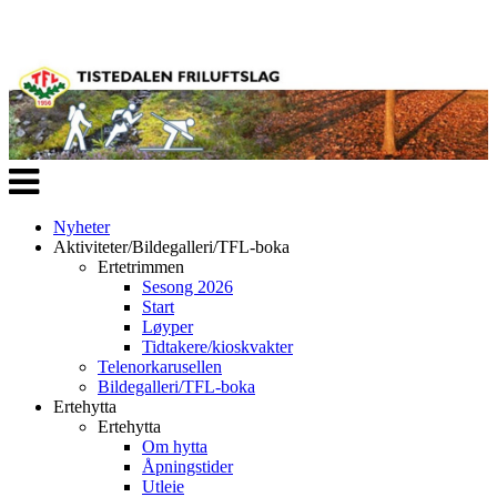
Veksle
navigasjon
Nyheter
Aktiviteter/Bildegalleri/TFL-boka
Ertetrimmen
Sesong 2026
Start
Løyper
Tidtakere/kioskvakter
Telenorkarusellen
Bildegalleri/TFL-boka
Ertehytta
Ertehytta
Om hytta
Åpningstider
Utleie