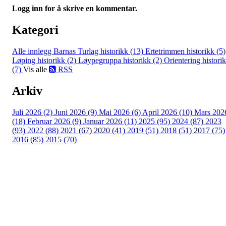
Logg inn for å skrive en kommentar.
Kategori
Alle innlegg
Barnas Turlag historikk (13)
Ertetrimmen historikk (5)
Løping historikk (2)
Løypegruppa historikk (2)
Orientering histori
(7)
Vis alle
RSS
Arkiv
Juli 2026 (2)
Juni 2026 (9)
Mai 2026 (6)
April 2026 (10)
Mars 202
(18)
Februar 2026 (9)
Januar 2026 (11)
2025 (95)
2024 (87)
2023
(93)
2022 (88)
2021 (67)
2020 (41)
2019 (51)
2018 (51)
2017 (75)
2016 (85)
2015 (70)