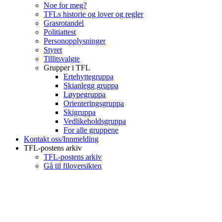
Noe for meg?
TFLs historie og lover og regler
Grasrotandel
Politiattest
Personopplysninger
Styret
Tillitsvalgte
Grupper i TFL
Ertehyttegruppa
Skianlegg gruppa
Løypegruppa
Orienteringsgruppa
Skigruppa
Vedlikeholdsgruppa
For alle gruppene
Kontakt oss/Innmelding
TFL-postens arkiv
TFL-postens arkiv
Gå til filoversikten