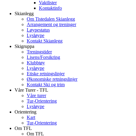
Vaktlister
Kontaktinfo
Skianlegg
Om Tistedalen Skianlegg
Arrangement og treninger
Løypestatus
Lysløype
Kontakt Skianlegg
Skigruppa
Treningstider
Lisens/Forsikring
Klubbtøy
Lysløype
Etiske retningslinjer
Økonomiske retningslinjer
Kontakt Ski og trim
Våre Turer - TFL
Våre turer
Tur-Orientering
Lysløype
Orientering
Kart
Tur-Orientering
Om TFL
Om TFL