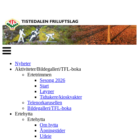
Veksle
navigasjon
Nyheter
Aktiviteter/Bildegalleri/TFL-boka
Ertetrimmen
Sesong 2026
Start
Løyper
Tidtakere/kioskvakter
Telenorkarusellen
Bildegalleri/TFL-boka
Ertehytta
Ertehytta
Om hytta
Åpningstider
Utleie