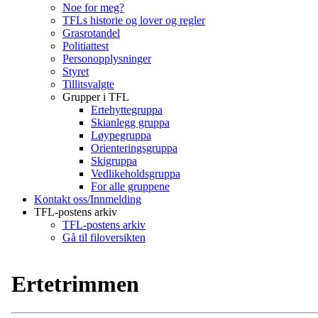
Noe for meg?
TFLs historie og lover og regler
Grasrotandel
Politiattest
Personopplysninger
Styret
Tillitsvalgte
Grupper i TFL
Ertehyttegruppa
Skianlegg gruppa
Løypegruppa
Orienteringsgruppa
Skigruppa
Vedlikeholdsgruppa
For alle gruppene
Kontakt oss/Innmelding
TFL-postens arkiv
TFL-postens arkiv
Gå til filoversikten
Ertetrimmen