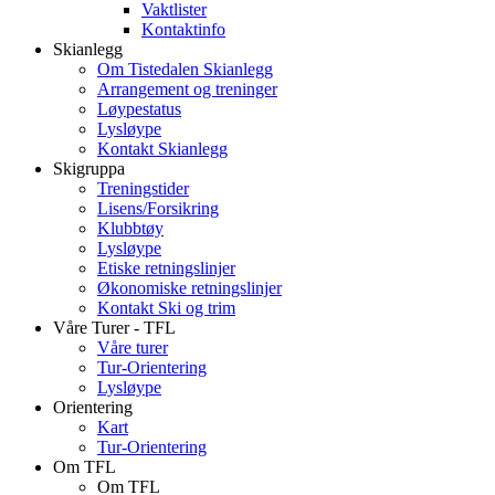
Vaktlister
Kontaktinfo
Skianlegg
Om Tistedalen Skianlegg
Arrangement og treninger
Løypestatus
Lysløype
Kontakt Skianlegg
Skigruppa
Treningstider
Lisens/Forsikring
Klubbtøy
Lysløype
Etiske retningslinjer
Økonomiske retningslinjer
Kontakt Ski og trim
Våre Turer - TFL
Våre turer
Tur-Orientering
Lysløype
Orientering
Kart
Tur-Orientering
Om TFL
Om TFL