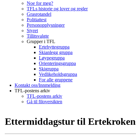
Noe for meg?
TFLs historie og lover og regler
Grasrotandel
Politiattest
Personopplysninger
Styret
Tillitsvalgte
Grupper i TFL
Ertehyttegruppa
Skianlegg gruppa
Løypegruppa
Orienteringsgruppa
Skigruppa
Vedlikeholdsgruppa
For alle gruppene
Kontakt oss/Innmelding
TFL-postens arkiv
TFL-postens arkiv
Gå til filoversikten
Ettermiddagstur til Ertekroken