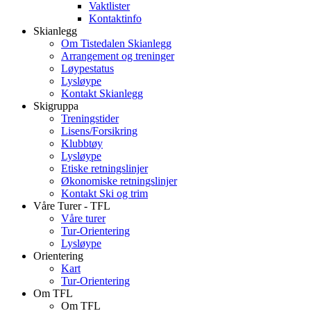
Vaktlister
Kontaktinfo
Skianlegg
Om Tistedalen Skianlegg
Arrangement og treninger
Løypestatus
Lysløype
Kontakt Skianlegg
Skigruppa
Treningstider
Lisens/Forsikring
Klubbtøy
Lysløype
Etiske retningslinjer
Økonomiske retningslinjer
Kontakt Ski og trim
Våre Turer - TFL
Våre turer
Tur-Orientering
Lysløype
Orientering
Kart
Tur-Orientering
Om TFL
Om TFL