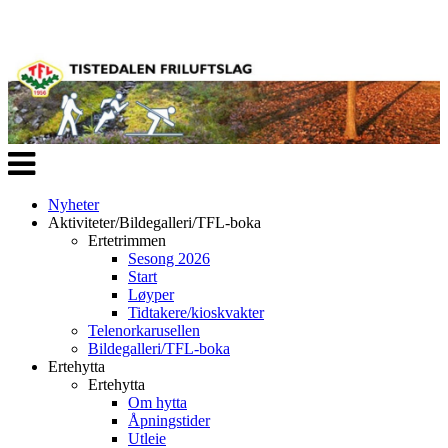
Veksle
navigasjon
Nyheter
Aktiviteter/Bildegalleri/TFL-boka
Ertetrimmen
Sesong 2026
Start
Løyper
Tidtakere/kioskvakter
Telenorkarusellen
Bildegalleri/TFL-boka
Ertehytta
Ertehytta
Om hytta
Åpningstider
Utleie