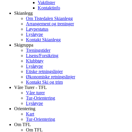
Vaktlister
Kontaktinfo
Skianlegg
Om Tistedalen Skianlegg
Arrangement og treninger
Løypestatus
Lysløype
Kontakt Skianlegg
Skigruppa
Treningstider
Lisens/Forsikring
Klubbtøy
Lysløype
Etiske retningslinjer
Økonomiske retningslinjer
Kontakt Ski og trim
Våre Turer - TFL
Våre turer
Tur-Orientering
Lysløype
Orientering
Kart
Tur-Orientering
Om TFL
Om TFL