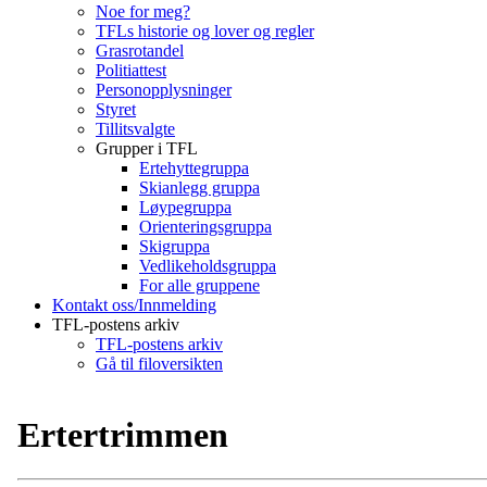
Noe for meg?
TFLs historie og lover og regler
Grasrotandel
Politiattest
Personopplysninger
Styret
Tillitsvalgte
Grupper i TFL
Ertehyttegruppa
Skianlegg gruppa
Løypegruppa
Orienteringsgruppa
Skigruppa
Vedlikeholdsgruppa
For alle gruppene
Kontakt oss/Innmelding
TFL-postens arkiv
TFL-postens arkiv
Gå til filoversikten
Ertertrimmen