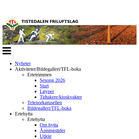
Veksle
navigasjon
Nyheter
Aktiviteter/Bildegalleri/TFL-boka
Ertetrimmen
Sesong 2026
Start
Løyper
Tidtakere/kioskvakter
Telenorkarusellen
Bildegalleri/TFL-boka
Ertehytta
Ertehytta
Om hytta
Åpningstider
Utleie