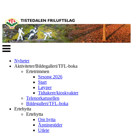
Veksle
navigasjon
Nyheter
Aktiviteter/Bildegalleri/TFL-boka
Ertetrimmen
Sesong 2026
Start
Løyper
Tidtakere/kioskvakter
Telenorkarusellen
Bildegalleri/TFL-boka
Ertehytta
Ertehytta
Om hytta
Åpningstider
Utleie