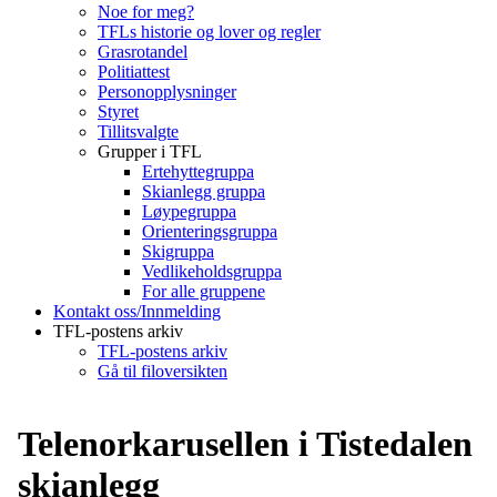
Noe for meg?
TFLs historie og lover og regler
Grasrotandel
Politiattest
Personopplysninger
Styret
Tillitsvalgte
Grupper i TFL
Ertehyttegruppa
Skianlegg gruppa
Løypegruppa
Orienteringsgruppa
Skigruppa
Vedlikeholdsgruppa
For alle gruppene
Kontakt oss/Innmelding
TFL-postens arkiv
TFL-postens arkiv
Gå til filoversikten
Telenorkarusellen i Tistedalen
skianlegg