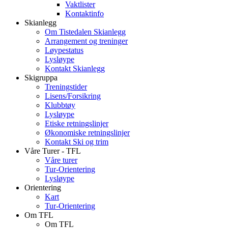
Vaktlister
Kontaktinfo
Skianlegg
Om Tistedalen Skianlegg
Arrangement og treninger
Løypestatus
Lysløype
Kontakt Skianlegg
Skigruppa
Treningstider
Lisens/Forsikring
Klubbtøy
Lysløype
Etiske retningslinjer
Økonomiske retningslinjer
Kontakt Ski og trim
Våre Turer - TFL
Våre turer
Tur-Orientering
Lysløype
Orientering
Kart
Tur-Orientering
Om TFL
Om TFL