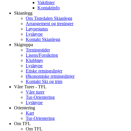
Vaktlister
Kontaktinfo
Skianlegg
Om Tistedalen Skianlegg
Arrangement og treninger
Løypestatus
Lysløype
Kontakt Skianlegg
Skigruppa
Treningstider
Lisens/Forsikring
Klubbtøy
Lysløype
Etiske retningslinjer
Økonomiske retningslinjer
Kontakt Ski og trim
Våre Turer - TFL
Våre turer
Tur-Orientering
Lysløype
Orientering
Kart
Tur-Orientering
Om TFL
Om TFL