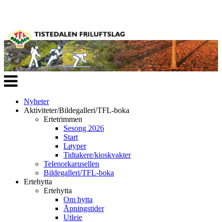
Veksle
navigasjon
Nyheter
Aktiviteter/Bildegalleri/TFL-boka
Ertetrimmen
Sesong 2026
Start
Løyper
Tidtakere/kioskvakter
Telenorkarusellen
Bildegalleri/TFL-boka
Ertehytta
Ertehytta
Om hytta
Åpningstider
Utleie