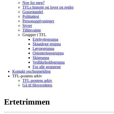
Noe for meg?
TFLs historie og lover og regler
Grasrotandel
Politiattest
Personopplysninger
Styret
Tillitsvalgte
Grupper i TFL
Ertehyttegruppa
Skianlegg gruppa
Løypegruppa
Orienteringsgruppa
Skigruppa
Vedlikeholdsgruppa
For alle gruppene
Kontakt oss/Innmelding
TFL-postens arkiv
TFL-postens arkiv
Gå til filoversikten
Ertetrimmen