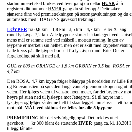
startnummeret skal brukes ved hver gang du deltar
HUSK
å få
registrert ditt nummer
HVER
gang du stiller opp!
Dette øker
sjansene dine ved premietrekningen på sesongavslutningen og du e
automatisk med i DAGENS gavekort trekning!
LØYPER
fra 0,8 km – 1,8 km - 3,5 km – 4,7 km – eller X-lang
rundt lysløypa 7,2 km. Alle løypene starter i skianlegget ved startsei
mens mål er samme sted ved målseil i motsatt retning. Ingen av
løypene er merket i sin helhet, men det er skilt med løypehenvisnin
i alle kryss på alle løyper bortsett fra lysløypa rundt Erte. Det er
fargekoding på skilt med pil,
GUL
er 800 m
ORANGE er 1,8 km
GRØNN er 3,5 km
ROSA er
4,7 km
Den ROSA, 4,7 km løypa følger blåløypa på nordsiden av Lille Er
og Ertevannstien på sørsiden langs vannet gjennom skogen og ut til
veien. Her følges veien til venstre noen meter, før det bryter av mot
høyre på stien ned til lysløypa mot Jettegryta. Så til høyre inn i
lysløypa og følger så denne helt til skianlegget- inn slusa – rett fram
mot mål.
MÅL ved
skihuset er felles for alle 5 løypene
.
PREMIERING
blir det selvfølgelig også. Det trekkes ut et
gavekort, kr 300 blant de startende
HVER
gang ca. kl. 18,30! I
tillegg får alle