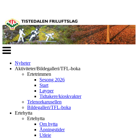
Veksle
navigasjon
Nyheter
Aktiviteter/Bildegalleri/TFL-boka
Ertetrimmen
Sesong 2026
Start
Løyper
Tidtakere/kioskvakter
Telenorkarusellen
Bildegalleri/TFL-boka
Ertehytta
Ertehytta
Om hytta
Åpningstider
Utleie