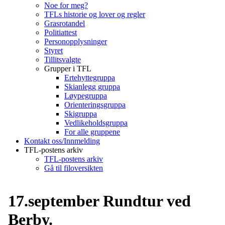
Noe for meg?
TFLs historie og lover og regler
Grasrotandel
Politiattest
Personopplysninger
Styret
Tillitsvalgte
Grupper i TFL
Ertehyttegruppa
Skianlegg gruppa
Løypegruppa
Orienteringsgruppa
Skigruppa
Vedlikeholdsgruppa
For alle gruppene
Kontakt oss/Innmelding
TFL-postens arkiv
TFL-postens arkiv
Gå til filoversikten
17.september Rundtur ved
Berby.