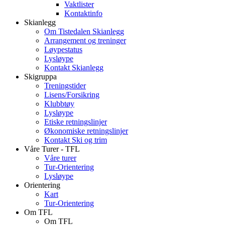
Vaktlister
Kontaktinfo
Skianlegg
Om Tistedalen Skianlegg
Arrangement og treninger
Løypestatus
Lysløype
Kontakt Skianlegg
Skigruppa
Treningstider
Lisens/Forsikring
Klubbtøy
Lysløype
Etiske retningslinjer
Økonomiske retningslinjer
Kontakt Ski og trim
Våre Turer - TFL
Våre turer
Tur-Orientering
Lysløype
Orientering
Kart
Tur-Orientering
Om TFL
Om TFL