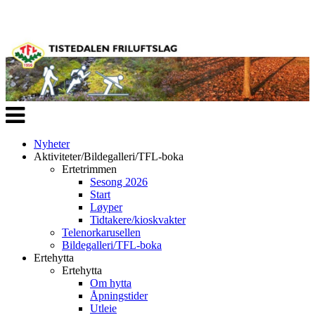
Veksle
navigasjon
Nyheter
Aktiviteter/Bildegalleri/TFL-boka
Ertetrimmen
Sesong 2026
Start
Løyper
Tidtakere/kioskvakter
Telenorkarusellen
Bildegalleri/TFL-boka
Ertehytta
Ertehytta
Om hytta
Åpningstider
Utleie