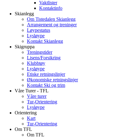
Vaktlister
Kontaktinfo
Skianlegg
Om Tistedalen Skianlegg
Arrangement og treninger
Løypestatus
Lysløype
Kontakt Skianlegg
Skigruppa
Treningstider
Lisens/Forsikring
Klubbtøy
Lysløype
Etiske retningslinjer
Økonomiske retningslinjer
Kontakt Ski og trim
Våre Turer - TFL
Våre turer
Tur-Orientering
Lysløype
Orientering
Kart
Tur-Orientering
Om TFL
Om TFL