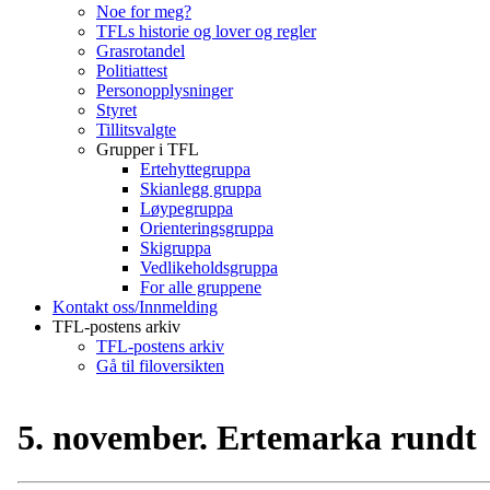
Noe for meg?
TFLs historie og lover og regler
Grasrotandel
Politiattest
Personopplysninger
Styret
Tillitsvalgte
Grupper i TFL
Ertehyttegruppa
Skianlegg gruppa
Løypegruppa
Orienteringsgruppa
Skigruppa
Vedlikeholdsgruppa
For alle gruppene
Kontakt oss/Innmelding
TFL-postens arkiv
TFL-postens arkiv
Gå til filoversikten
5. november. Ertemarka rundt