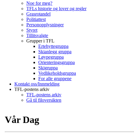
Noe for meg?
TFLs historie og lover og regler
Grasrotandel
Politiattest
Personopplysninger
Styret
Tillitsvalgte
Grupper i TFL
Ertehyttegruppa
Skianlegg gruppa
Løypegruppa
Orienteringsgruppa
Skigruppa
Vedlikeholdsgruppa
For alle gruppene
Kontakt oss/Innmelding
TFL-postens arkiv
TFL-postens arkiv
Gå til filoversikten
Vår Dag