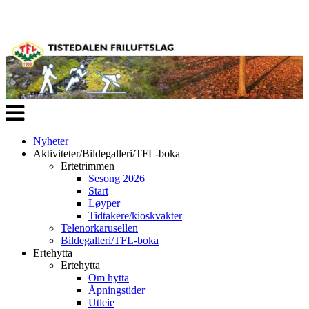
Veksle
navigasjon
Nyheter
Aktiviteter/Bildegalleri/TFL-boka
Ertetrimmen
Sesong 2026
Start
Løyper
Tidtakere/kioskvakter
Telenorkarusellen
Bildegalleri/TFL-boka
Ertehytta
Ertehytta
Om hytta
Åpningstider
Utleie