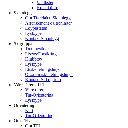
Vaktlister
Kontaktinfo
Skianlegg
Om Tistedalen Skianlegg
Arrangement og treninger
Løypestatus
Lysløype
Kontakt Skianlegg
Skigruppa
Treningstider
Lisens/Forsikring
Klubbtøy
Lysløype
Etiske retningslinjer
Økonomiske retningslinjer
Kontakt Ski og trim
Våre Turer - TFL
Våre turer
Tur-Orientering
Lysløype
Orientering
Kart
Tur-Orientering
Om TFL
Om TFL