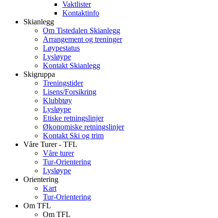
Vaktlister
Kontaktinfo
Skianlegg
Om Tistedalen Skianlegg
Arrangement og treninger
Løypestatus
Lysløype
Kontakt Skianlegg
Skigruppa
Treningstider
Lisens/Forsikring
Klubbtøy
Lysløype
Etiske retningslinjer
Økonomiske retningslinjer
Kontakt Ski og trim
Våre Turer - TFL
Våre turer
Tur-Orientering
Lysløype
Orientering
Kart
Tur-Orientering
Om TFL
Om TFL