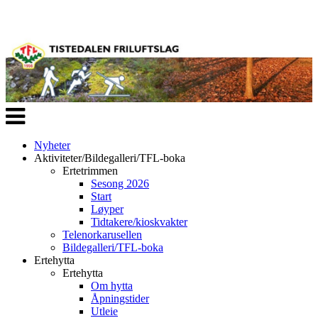
Veksle
navigasjon
Nyheter
Aktiviteter/Bildegalleri/TFL-boka
Ertetrimmen
Sesong 2026
Start
Løyper
Tidtakere/kioskvakter
Telenorkarusellen
Bildegalleri/TFL-boka
Ertehytta
Ertehytta
Om hytta
Åpningstider
Utleie