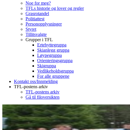
Noe for meg?
TFLs historie og lover og regler
Grasrotandel
Politiattest
Personopplysninger
Styret
Tillitsvalgte
Grupper i TFL
Ertehyttegruppa
Skianlegg gruppa
Løypegruppa
Orienteringsgruppa
Skigruppa
Vedlikeholdsgruppa
For alle gruppene
Kontakt oss/Innmelding
TFL-postens arkiv
TFL-postens arkiv
Gå til filoversikten