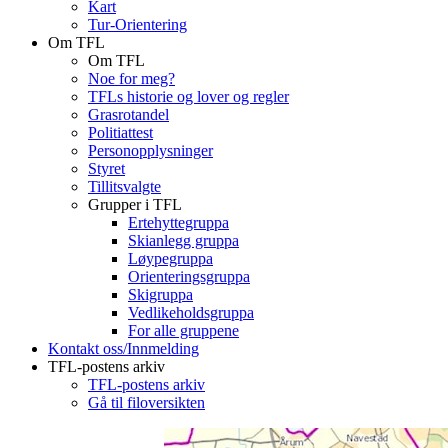
Kart
Tur-Orientering
Om TFL
Om TFL
Noe for meg?
TFLs historie og lover og regler
Grasrotandel
Politiattest
Personopplysninger
Styret
Tillitsvalgte
Grupper i TFL
Ertehyttegruppa
Skianlegg gruppa
Løypegruppa
Orienteringsgruppa
Skigruppa
Vedlikeholdsgruppa
For alle gruppene
Kontakt oss/Innmelding
TFL-postens arkiv
TFL-postens arkiv
Gå til filoversikten