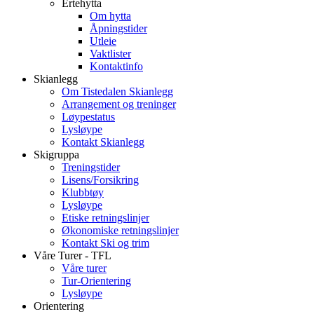
Ertehytta
Om hytta
Åpningstider
Utleie
Vaktlister
Kontaktinfo
Skianlegg
Om Tistedalen Skianlegg
Arrangement og treninger
Løypestatus
Lysløype
Kontakt Skianlegg
Skigruppa
Treningstider
Lisens/Forsikring
Klubbtøy
Lysløype
Etiske retningslinjer
Økonomiske retningslinjer
Kontakt Ski og trim
Våre Turer - TFL
Våre turer
Tur-Orientering
Lysløype
Orientering