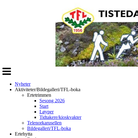
Veksle
navigasjon
Nyheter
Aktiviteter/Bildegalleri/TFL-boka
Ertetrimmen
Sesong 2026
Start
Løyper
Tidtakere/kioskvakter
Telenorkarusellen
Bildegalleri/TFL-boka
Ertehytta