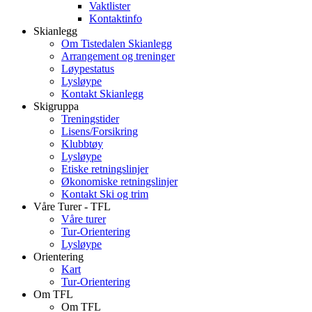
Vaktlister
Kontaktinfo
Skianlegg
Om Tistedalen Skianlegg
Arrangement og treninger
Løypestatus
Lysløype
Kontakt Skianlegg
Skigruppa
Treningstider
Lisens/Forsikring
Klubbtøy
Lysløype
Etiske retningslinjer
Økonomiske retningslinjer
Kontakt Ski og trim
Våre Turer - TFL
Våre turer
Tur-Orientering
Lysløype
Orientering
Kart
Tur-Orientering
Om TFL
Om TFL