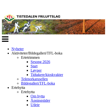
Veksle
navigasjon
Nyheter
Aktiviteter/Bildegalleri/TFL-boka
Ertetrimmen
Sesong 2026
Start
Løyper
Tidtakere/kioskvakter
Telenorkarusellen
Bildegalleri/TFL-boka
Ertehytta
Ertehytta
Om hytta
Åpningstider
Utleie