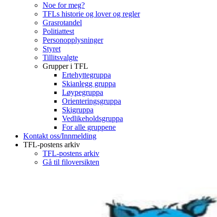
Noe for meg?
TFLs historie og lover og regler
Grasrotandel
Politiattest
Personopplysninger
Styret
Tillitsvalgte
Grupper i TFL
Ertehyttegruppa
Skianlegg gruppa
Løypegruppa
Orienteringsgruppa
Skigruppa
Vedlikeholdsgruppa
For alle gruppene
Kontakt oss/Innmelding
TFL-postens arkiv
TFL-postens arkiv
Gå til filoversikten