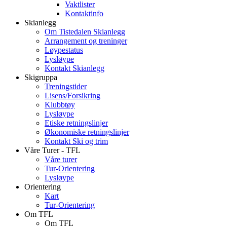
Vaktlister
Kontaktinfo
Skianlegg
Om Tistedalen Skianlegg
Arrangement og treninger
Løypestatus
Lysløype
Kontakt Skianlegg
Skigruppa
Treningstider
Lisens/Forsikring
Klubbtøy
Lysløype
Etiske retningslinjer
Økonomiske retningslinjer
Kontakt Ski og trim
Våre Turer - TFL
Våre turer
Tur-Orientering
Lysløype
Orientering
Kart
Tur-Orientering
Om TFL
Om TFL