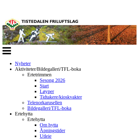
Veksle
navigasjon
Nyheter
Aktiviteter/Bildegalleri/TFL-boka
Ertetrimmen
Sesong 2026
Start
Løyper
Tidtakere/kioskvakter
Telenorkarusellen
Bildegalleri/TFL-boka
Ertehytta
Ertehytta
Om hytta
Åpningstider
Utleie