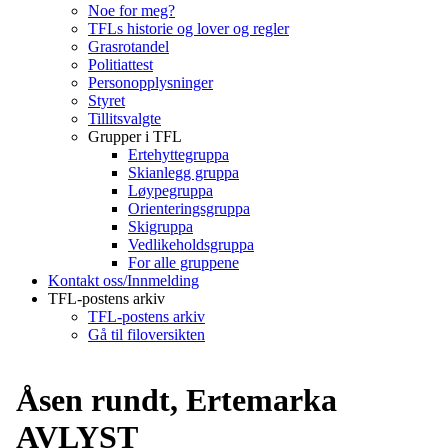
Noe for meg?
TFLs historie og lover og regler
Grasrotandel
Politiattest
Personopplysninger
Styret
Tillitsvalgte
Grupper i TFL
Ertehyttegruppa
Skianlegg gruppa
Løypegruppa
Orienteringsgruppa
Skigruppa
Vedlikeholdsgruppa
For alle gruppene
Kontakt oss/Innmelding
TFL-postens arkiv
TFL-postens arkiv
Gå til filoversikten
Åsen rundt, Ertemarka
AVLYST