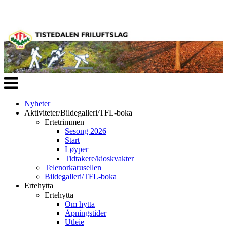
Veksle
navigasjon
Nyheter
Aktiviteter/Bildegalleri/TFL-boka
Ertetrimmen
Sesong 2026
Start
Løyper
Tidtakere/kioskvakter
Telenorkarusellen
Bildegalleri/TFL-boka
Ertehytta
Ertehytta
Om hytta
Åpningstider
Utleie