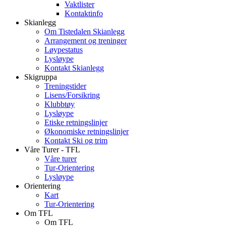
Vaktlister
Kontaktinfo
Skianlegg
Om Tistedalen Skianlegg
Arrangement og treninger
Løypestatus
Lysløype
Kontakt Skianlegg
Skigruppa
Treningstider
Lisens/Forsikring
Klubbtøy
Lysløype
Etiske retningslinjer
Økonomiske retningslinjer
Kontakt Ski og trim
Våre Turer - TFL
Våre turer
Tur-Orientering
Lysløype
Orientering
Kart
Tur-Orientering
Om TFL
Om TFL