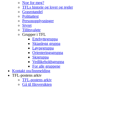
Noe for meg?
TFLs historie og lover og regler
Grasrotandel
Politiattest
Personopplysninger
Styret
Tillitsvalgte
Grupper i TFL
Ertehyttegruppa
Skianlegg gruppa
Løypegruppa
Orienteringsgruppa
Skigruppa
Vedlikeholdsgruppa
For alle gruppene
Kontakt oss/Innmelding
TFL-postens arkiv
TFL-postens arkiv
Gå til filoversikten