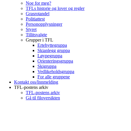
Noe for meg?
TFLs historie og lover og regler
Grasrotandel
Politiattest
Personopplysninger
Styret
Tillitsvalgte
Grupper i TFL
Ertehyttegruppa
Skianlegg gruppa
Løypegruppa
Orienteringsgruppa
Skigruppa
Vedlikeholdsgruppa
For alle gruppene
Kontakt oss/Innmelding
TFL-postens arkiv
TFL-postens arkiv
Gå til filoversikten