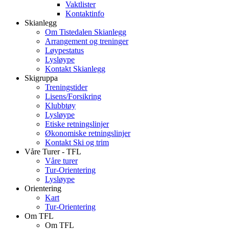
Vaktlister
Kontaktinfo
Skianlegg
Om Tistedalen Skianlegg
Arrangement og treninger
Løypestatus
Lysløype
Kontakt Skianlegg
Skigruppa
Treningstider
Lisens/Forsikring
Klubbtøy
Lysløype
Etiske retningslinjer
Økonomiske retningslinjer
Kontakt Ski og trim
Våre Turer - TFL
Våre turer
Tur-Orientering
Lysløype
Orientering
Kart
Tur-Orientering
Om TFL
Om TFL