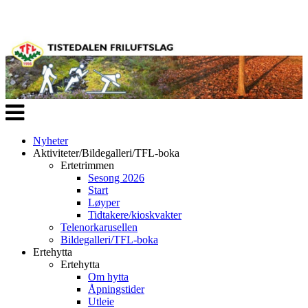
Veksle
navigasjon
Nyheter
Aktiviteter/Bildegalleri/TFL-boka
Ertetrimmen
Sesong 2026
Start
Løyper
Tidtakere/kioskvakter
Telenorkarusellen
Bildegalleri/TFL-boka
Ertehytta
Ertehytta
Om hytta
Åpningstider
Utleie